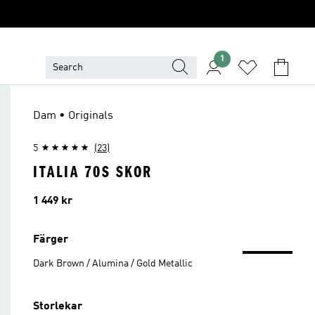
1
Dam • Originals
5
(23)
ITALIA 70S SKOR
Pris
1 449 kr
Färger
Dark Brown / Alumina / Gold Metallic
Storlekar