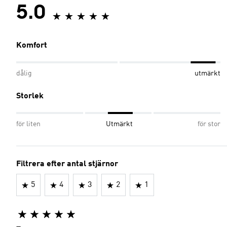
5.0
Komfort
dålig
utmärkt
Storlek
för liten
Utmärkt
för stor
Filtrera efter antal stjärnor
5
4
3
2
1