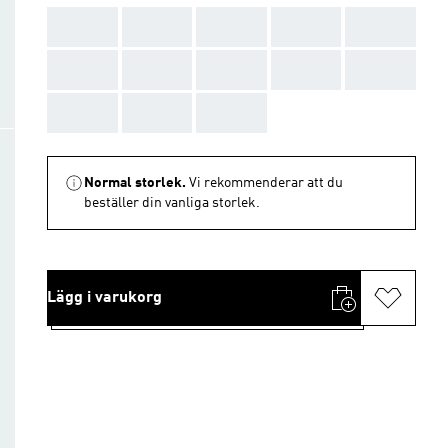
AAA
AAA
AAA
AAA
AAA
AAA
AAA
AAA
AAA
AAA
AAA
AAA
AAA
Normal storlek.
Vi rekommenderar att du
beställer din vanliga storlek.
Lägg i varukorg