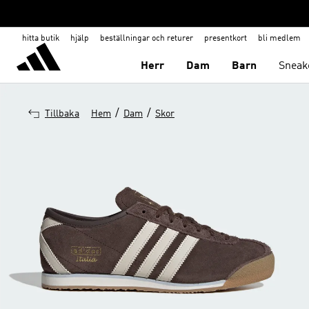
hitta butik
hjälp
beställningar och returer
presentkort
bli medlem
Herr
Dam
Barn
Sneak
/
/
Tillbaka
Hem
Dam
Skor