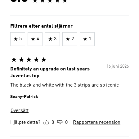
Filtrera efter antal stjärnor
5
4
3
2
1
16 juni 2026
Definitely an upgrade on last years
Juventus top
The black and white with the 3 strips are so iconic
Seany-Patrick
Översätt
Hjälpte detta?
0
0
Rapportera recension