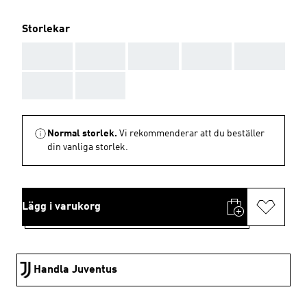
Storlekar
AAA
AAA
AAA
AAA
AAA
AAA
AAA
Normal storlek.
Vi rekommenderar att du beställer
din vanliga storlek.
Lägg i varukorg
Handla Juventus