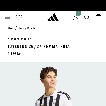
1
/
/
Hem
Herr
Kläder
5
(2)
JUVENTUS 26/27 HEMMATRÖJA
Pris
1 199 kr