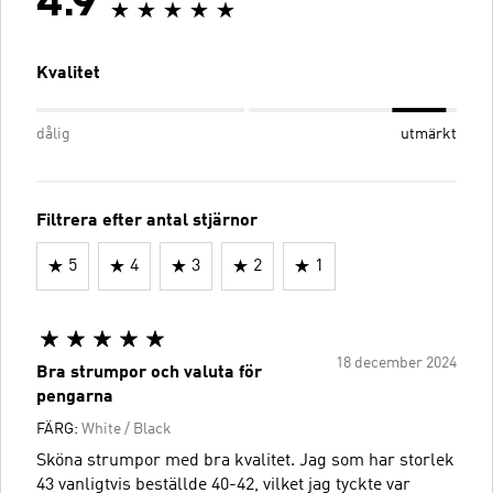
4.9
Kvalitet
dålig
utmärkt
Filtrera efter antal stjärnor
5
4
3
2
1
18 december 2024
Bra strumpor och valuta för
pengarna
FÄRG:
White / Black
Sköna strumpor med bra kvalitet. Jag som har storlek
43 vanligtvis beställde 40-42, vilket jag tyckte var