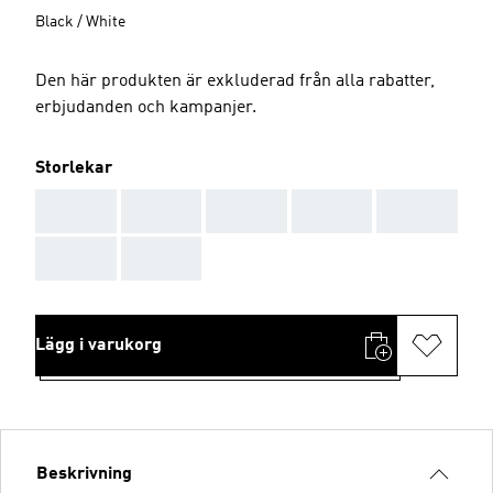
Black / White
Den här produkten är exkluderad från alla rabatter,
erbjudanden och kampanjer.
Storlekar
AAA
AAA
AAA
AAA
AAA
AAA
AAA
Lägg i varukorg
Beskrivning