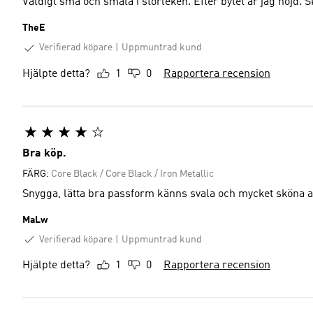
Väldigt små och smala i storleken. Efter bytet är jag nöjd. S
TheE
Verifierad köpare
Uppmuntrad kund
Hjälpte detta?
1
0
Rapportera recension
Bra köp.
FÄRG:
Core Black / Core Black / Iron Metallic
Snygga, lätta bra passform känns svala och mycket sköna a
MaLw
Verifierad köpare
Uppmuntrad kund
Hjälpte detta?
1
0
Rapportera recension