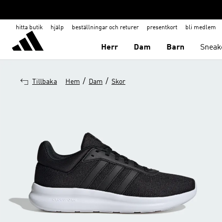
hitta butik
hjälp
beställningar och returer
presentkort
bli medlem
Herr
Dam
Barn
Sneak
/
/
Tillbaka
Hem
Dam
Skor