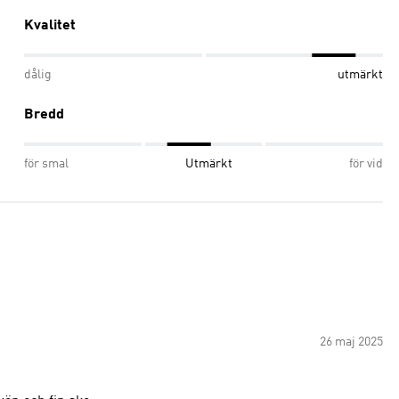
Kvalitet
dålig
utmärkt
Bredd
för smal
Utmärkt
för vid
26 maj 2025