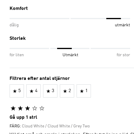
Komfort
dålig
utmärkt
Storlek
för liten
Utmärkt
för stor
Filtrera efter antal stjärnor
5
4
3
2
1
Gå upp 1 strl
FÄRG:
Cloud White / Cloud White / Grey Two