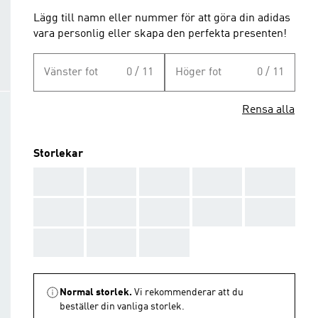
Lägg till namn eller nummer för att göra din adidas
vara personlig eller skapa den perfekta presenten!
Vänster fot
0 / 11
Höger fot
0 / 11
Rensa alla
Storlekar
AAA
AAA
AAA
AAA
AAA
AAA
AAA
AAA
AAA
AAA
AAA
AAA
AAA
Normal storlek.
Vi rekommenderar att du
beställer din vanliga storlek.