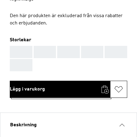
Den här produkten är exkluderad från vissa rabatter
och erbjudanden.
Storlekar
AAA
AAA
AAA
AAA
AAA
AAA
Lägg i varukorg
Beskrivning