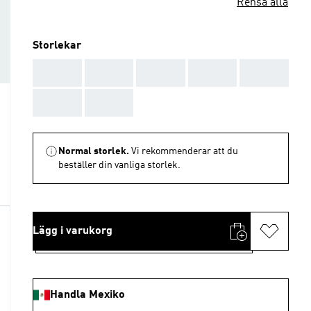
Rensa alla
Storlekar
AAA
AAA
AAA
AAA
AAA
AAA
AAA
Normal storlek.
Vi rekommenderar att du
beställer din vanliga storlek.
Lägg i varukorg
Handla Mexiko