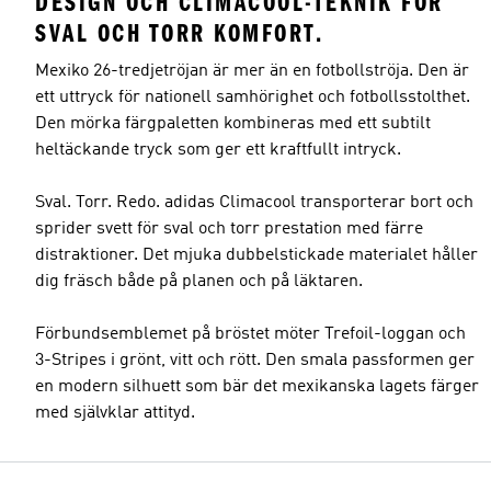
DESIGN OCH CLIMACOOL-TEKNIK FÖR
SVAL OCH TORR KOMFORT.
Mexiko 26-tredjetröjan är mer än en fotbollströja. Den är
ett uttryck för nationell samhörighet och fotbollsstolthet.
Den mörka färgpaletten kombineras med ett subtilt
heltäckande tryck som ger ett kraftfullt intryck.
Sval. Torr. Redo. adidas Climacool transporterar bort och
sprider svett för sval och torr prestation med färre
distraktioner. Det mjuka dubbelstickade materialet håller
dig fräsch både på planen och på läktaren.
Förbundsemblemet på bröstet möter Trefoil-loggan och
3-Stripes i grönt, vitt och rött. Den smala passformen ger
en modern silhuett som bär det mexikanska lagets färger
med självklar attityd.