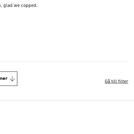
p, glad we copped.
oner
Gå till filter