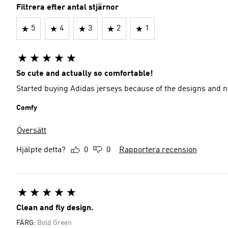
Filtrera efter antal stjärnor
5
4
3
2
1
So cute and actually so comfortable!
Started buying Adidas jerseys because of the designs and 
Comfy
Översätt
Hjälpte detta?
0
0
Rapportera recension
Clean and fly design.
FÄRG:
Bold Green