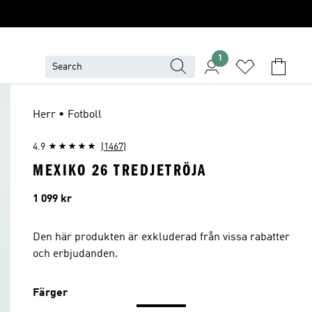
1
Herr • Fotboll
4.9
(1467)
MEXIKO 26 TREDJETRÖJA
Pris
1 099 kr
Den här produkten är exkluderad från vissa rabatter
och erbjudanden.
Färger