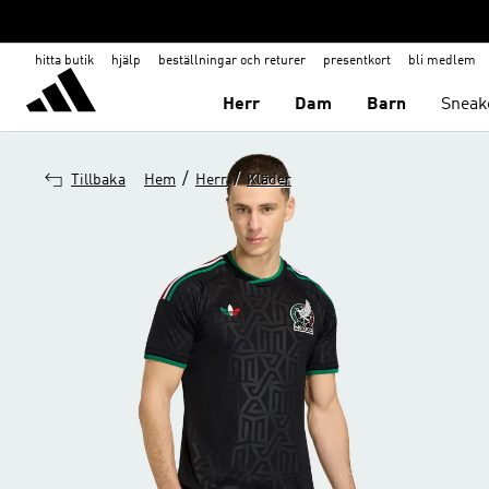
hitta butik
hjälp
beställningar och returer
presentkort
bli medlem
Herr
Dam
Barn
Sneak
/
/
Tillbaka
Hem
Herr
Kläder