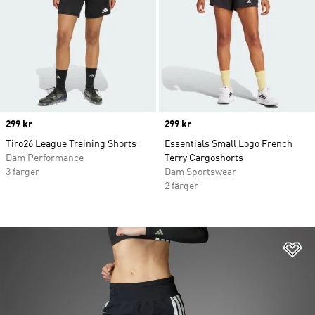
Price
299 kr
Price
299 kr
Tiro26 League Training Shorts
Essentials Small Logo French
Dam Performance
Terry Cargoshorts
3 färger
Dam Sportswear
2 färger
Lä