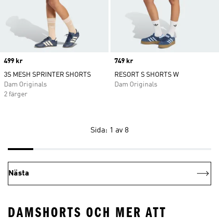
Price
499 kr
Price
749 kr
3S MESH SPRINTER SHORTS
RESORT S SHORTS W
Dam Originals
Dam Originals
2 färger
Sida: 1 av 8
Nästa
DAMSHORTS OCH MER ATT