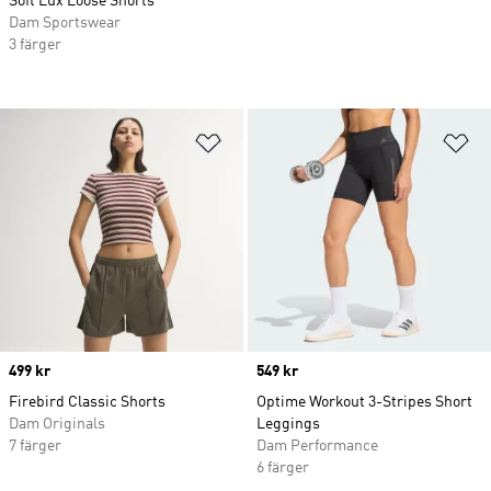
Soft Lux Loose Shorts
Dam Sportswear
3 färger
Lägg till på önskelistan
Lä
Price
499 kr
Price
549 kr
Firebird Classic Shorts
Optime Workout 3-Stripes Short
Dam Originals
Leggings
7 färger
Dam Performance
6 färger