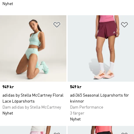
Nyhet
Lägg till på önskelistan
Lä
Price
949 kr
Price
549 kr
adidas by Stella McCartney Floral
adi365 Seasonal Löparshorts för
Lace Löparshorts
kvinnor
Dam adidas by Stella McCartney
Dam Performance
Nyhet
3 färger
Nyhet