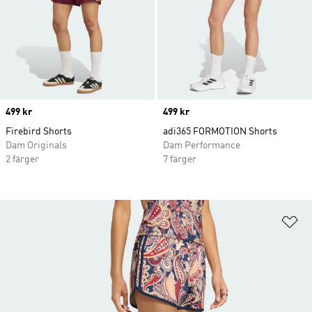
Price
499 kr
Price
499 kr
Firebird Shorts
adi365 FORMOTION Shorts
Dam Originals
Dam Performance
2 färger
7 färger
Lä