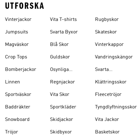
UTFORSKA
Vinterjackor
Vita T-shirts
Rugbyskor
Jumpsuits
Svarta Byxor
Skateskor
Magväskor
Blå Skor
Vinterkappor
Crop Tops
Guldskor
Vandringskängor
Bomberjackor
Osynliga
Svarta
Strumpor
Ryggsäckar
Linnen
Regnjackor
Klättringsskor
Sportväskor
Vita Skor
Fleecetröjor
Baddräkter
Sportkläder
Tyngdlyftningsskor
Snowboard
Skidjackor
Vita Jackor
Tröjor
Skidbyxor
Basketskor