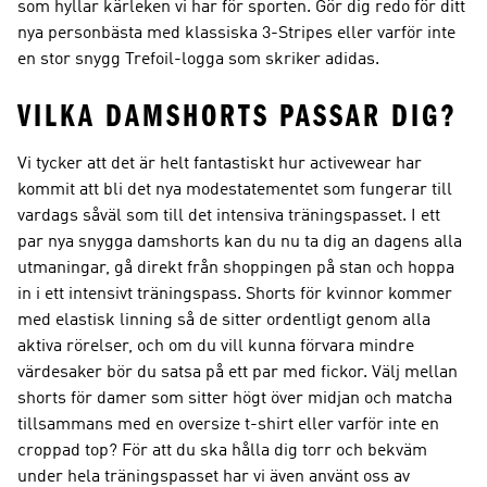
som hyllar kärleken vi har för sporten. Gör dig redo för ditt
nya personbästa med klassiska 3-Stripes eller varför inte
en stor snygg Trefoil-logga som skriker adidas.
VILKA DAMSHORTS PASSAR DIG?
Vi tycker att det är helt fantastiskt hur activewear har
kommit att bli det nya modestatementet som fungerar till
vardags såväl som till det intensiva träningspasset. I ett
par nya snygga damshorts kan du nu ta dig an dagens alla
utmaningar, gå direkt från shoppingen på stan och hoppa
in i ett intensivt träningspass. Shorts för kvinnor kommer
med elastisk linning så de sitter ordentligt genom alla
aktiva rörelser, och om du vill kunna förvara mindre
värdesaker bör du satsa på ett par med fickor. Välj mellan
shorts för damer som sitter högt över midjan och matcha
tillsammans med en oversize t-shirt eller varför inte en
croppad top? För att du ska hålla dig torr och bekväm
under hela träningspasset har vi även använt oss av