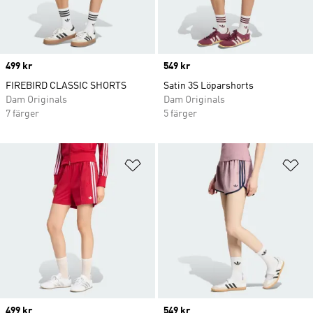
Price
499 kr
Price
549 kr
FIREBIRD CLASSIC SHORTS
Satin 3S Löparshorts
Dam Originals
Dam Originals
7 färger
5 färger
Lägg till på önskelistan
Lä
Price
499 kr
Price
549 kr