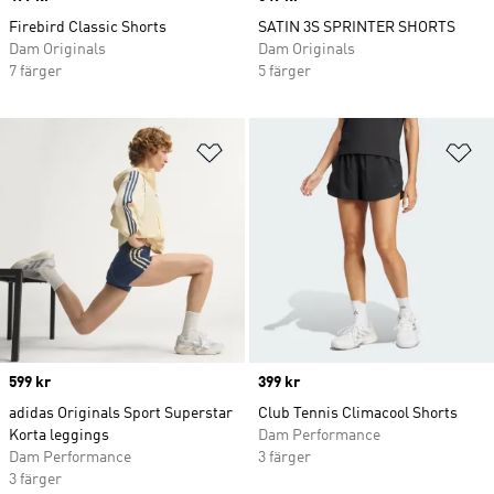
Firebird Classic Shorts
SATIN 3S SPRINTER SHORTS
Dam Originals
Dam Originals
7 färger
5 färger
Lägg till på önskelistan
Lä
Price
599 kr
Price
399 kr
adidas Originals Sport Superstar
Club Tennis Climacool Shorts
Korta leggings
Dam Performance
Dam Performance
3 färger
3 färger