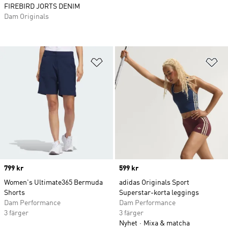
FIREBIRD JORTS DENIM
Dam Originals
Lägg till på önskelistan
Lä
Price
799 kr
Price
599 kr
Women's Ultimate365 Bermuda
adidas Originals Sport
Shorts
Superstar-korta leggings
Dam Performance
Dam Performance
3 färger
3 färger
Nyhet
Mixa & matcha