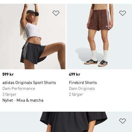
Lägg till på önskelistan
Lä
Price
599 kr
Price
499 kr
adidas Originals Sport Shorts
Firebird Shorts
Dam Performance
Dam Originals
3 färger
2 färger
Nyhet
Mixa & matcha
Lä