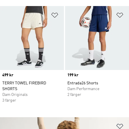
Lägg till på önskelistan
Lä
Price
499 kr
Price
199 kr
TERRY TOWEL FIREBIRD
Entrada26 Shorts
SHORTS
Dam Performance
Dam Originals
2 färger
3 färger
Lä