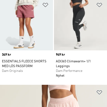
Lägg till på önskelistan
Lä
Price
349 kr
Price
949 kr
ESSENTIALS FLEECE SHORTS
ADI365 Climawarm+ 1/1
MED LÖS PASSFORM
Leggings
Dam Originals
Dam Performance
Nyhet
Lä