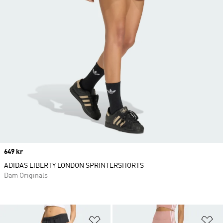
Price
649 kr
ADIDAS LIBERTY LONDON SPRINTERSHORTS
Dam Originals
Lägg till på önskelistan
Lä