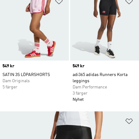
Lägg till på önskelistan
Lä
Price
549 kr
Price
549 kr
SATIN 3S LÖPARSHORTS
adi365 adidas Runners Korta
Dam Originals
leggings
5 färger
Dam Performance
3 färger
Nyhet
Lä