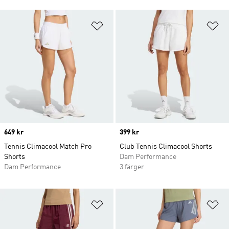
Lägg till på önskelistan
Lä
Price
649 kr
Price
399 kr
Tennis Climacool Match Pro
Club Tennis Climacool Shorts
Shorts
Dam Performance
Dam Performance
3 färger
Lägg till på önskelistan
Lä