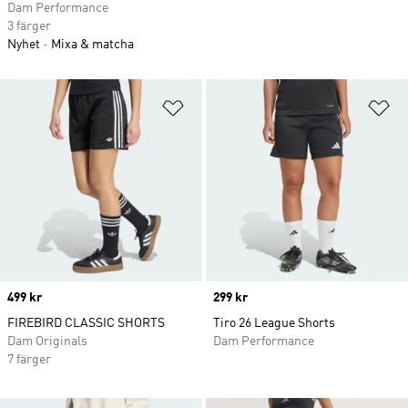
Dam Performance
3 färger
Nyhet
Mixa & matcha
Lägg till på önskelistan
Lä
Price
499 kr
Price
299 kr
FIREBIRD CLASSIC SHORTS
Tiro 26 League Shorts
Dam Originals
Dam Performance
7 färger