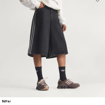
Price
949 kr