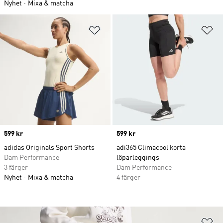
Nyhet
Mixa & matcha
Lägg till på önskelistan
Lä
Price
599 kr
Price
599 kr
adidas Originals Sport Shorts
adi365 Climacool korta
Dam Performance
löparleggings
3 färger
Dam Performance
Nyhet
Mixa & matcha
4 färger
Lä