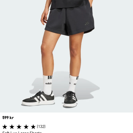
Price
599 kr
(132)