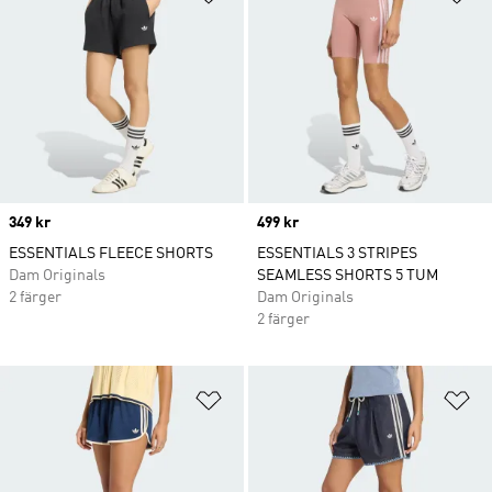
Price
349 kr
Price
499 kr
ESSENTIALS FLEECE SHORTS
ESSENTIALS 3 STRIPES
Dam Originals
SEAMLESS SHORTS 5 TUM
2 färger
Dam Originals
2 färger
Lägg till på önskelistan
Lä