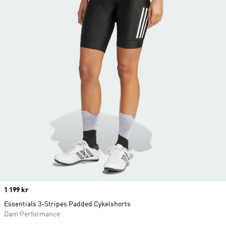
Price
1 199 kr
Essentials 3-Stripes Padded Cykelshorts
Dam Performance