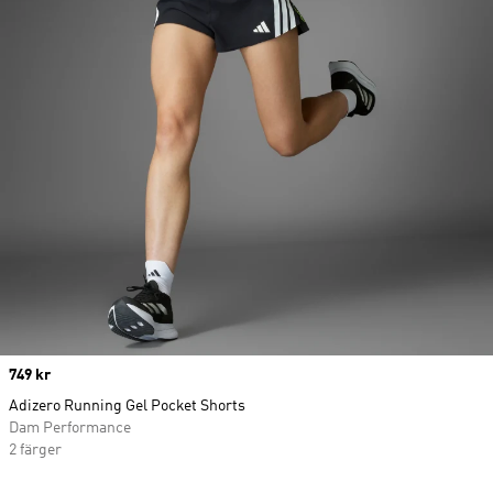
Price
749 kr
Adizero Running Gel Pocket Shorts
Dam Performance
2 färger