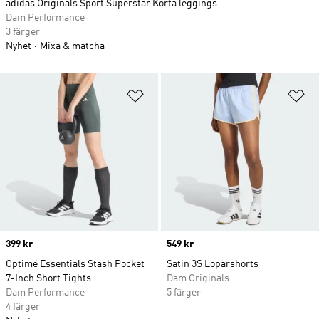
adidas Originals Sport Superstar Korta leggings
Dam Performance
3 färger
Nyhet
Mixa & matcha
Lägg till på önskelistan
Lä
Price
399 kr
Price
549 kr
Optimé Essentials Stash Pocket
Satin 3S Löparshorts
7-Inch Short Tights
Dam Originals
Dam Performance
5 färger
4 färger