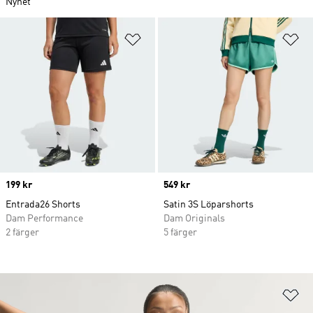
Nyhet
Lägg till på önskelistan
Lä
Price
199 kr
Price
549 kr
Entrada26 Shorts
Satin 3S Löparshorts
Dam Performance
Dam Originals
2 färger
5 färger
Lä