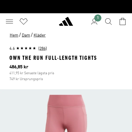
1
/
/
Hem
Dam
Kläder
4.6
(286)
OWN THE RUN FULL-LENGTH TIGHTS
Aktuellt pris
486,85 kr
411,95 kr Senaste lägsta pris
749 kr Ursprungspris