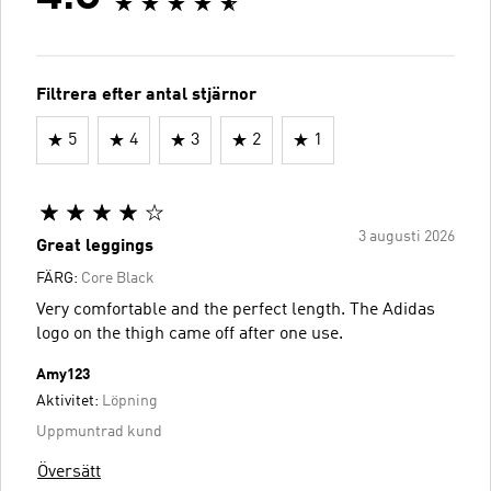
Filtrera efter antal stjärnor
5
4
3
2
1
3 augusti 2026
Great leggings
FÄRG:
Core Black
Very comfortable and the perfect length. The Adidas
logo on the thigh came off after one use.
Amy123
Aktivitet:
Löpning
Uppmuntrad kund
Översätt