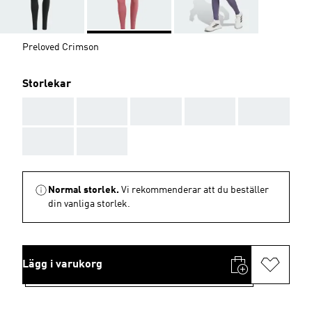
Preloved Crimson
Storlekar
AAA
AAA
AAA
AAA
AAA
AAA
AAA
Normal storlek.
Vi rekommenderar att du beställer
din vanliga storlek.
Lägg i varukorg