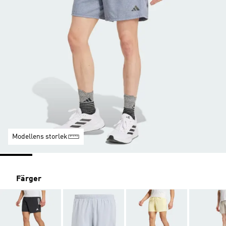
Modellens storlek
Färger