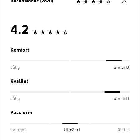
Recensioner (2820)
4.2
Komfort
dålig
utmärkt
Kvalitet
dålig
utmärkt
Passform
för tight
Utmärkt
för lös