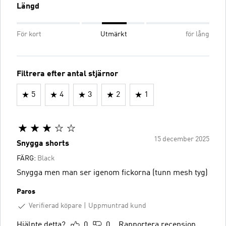
Längd
För kort
Utmärkt
för lång
Filtrera efter antal stjärnor
5
4
3
2
1
15 december 2025
Snygga shorts
FÄRG:
Black
Snygga men man ser igenom fickorna (tunn mesh tyg)
Paros
Verifierad köpare
Uppmuntrad kund
Hjälpte detta?
0
0
Rapportera recension