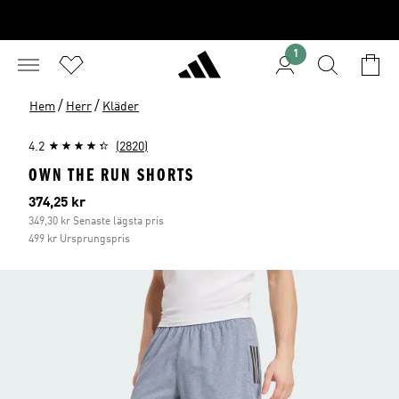
1
/
/
Hem
Herr
Kläder
4.2
(2820)
OWN THE RUN SHORTS
Aktuellt pris
374,25 kr
349,30 kr Senaste lägsta pris
499 kr Ursprungspris