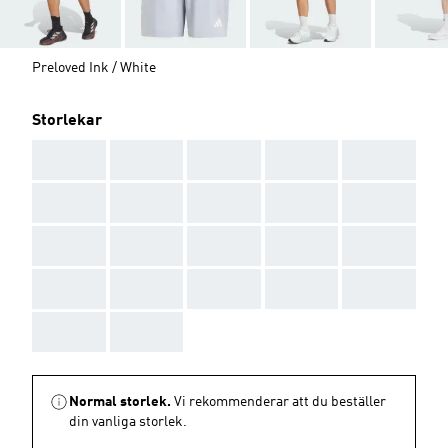
Preloved Ink / White
Storlekar
AAA
AAA
AAA
AAA
AAA
AAA
AAA
AAA
AAA
AAA
AAA
AAA
AAA
AAA
AAA
AAA
AAA
AAA
AAA
AAA
AAA
AAA
Normal storlek.
Vi rekommenderar att du beställer
din vanliga storlek.