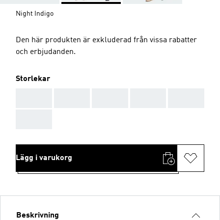
Night Indigo
Den här produkten är exkluderad från vissa rabatter
och erbjudanden.
Storlekar
AAA
AAA
AAA
AAA
AAA
AAA
Lägg i varukorg
Beskrivning