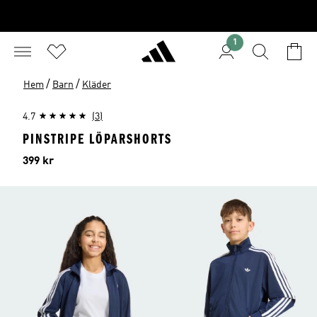
1
/
/
Hem
Barn
Kläder
4.7
(3)
PINSTRIPE LÖPARSHORTS
Pris
399 kr