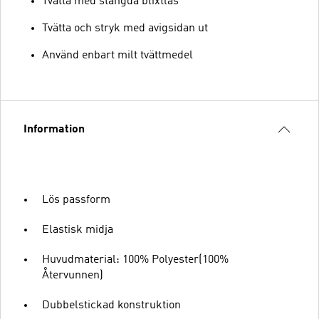
Tvätta med stängda blixtlås
Tvätta och stryk med avigsidan ut
Använd enbart milt tvättmedel
Information
Lös passform
Elastisk midja
Huvudmaterial: 100% Polyester(100%
Återvunnen)
Dubbelstickad konstruktion