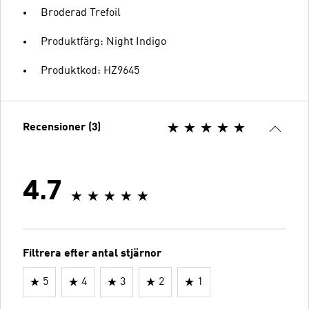
Broderad Trefoil
Produktfärg: Night Indigo
Produktkod: HZ9645
Recensioner (3)
4.7
Filtrera efter antal stjärnor
5
4
3
2
1