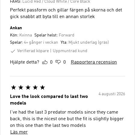
FÄRG:
Lucid Red / Cloud White / Core Black
Perfekt passform och gillar färgen på skorna och det
gick snabbt att byta till en annan storlek
Ankan
Kön:
Kvinna
Spelar helst:
Forward
Spelar:
4+ gånger i veckan
Yta:
Mjukt underlag (gräs)
Verifierad köpare
Uppmuntrad kund
Hjälpte detta?
0
0
Rapportera recension
4 augusti 2026
Love the look compared to last two
models
I’ve had the last 3 predator models since they came
back, this is the nicest one but the fit is slightly bigger
on this one than the last two models
Läs mer