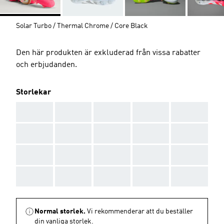
Solar Turbo / Thermal Chrome / Core Black
Den här produkten är exkluderad från vissa rabatter
och erbjudanden.
Storlekar
AAA
AAA
AAA
AAA
AAA
AAA
AAA
AAA
AAA
AAA
AAA
AAA
AAA
AAA
AAA
AAA
AAA
AAA
AAA
AAA
Normal storlek.
Vi rekommenderar att du beställer
din vanliga storlek.