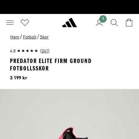
1
/
/
Hem
Fotboll
Skor
4.8
(241)
PREDATOR ELITE FIRM GROUND
FOTBOLLSSKOR
Pris
3 199 kr