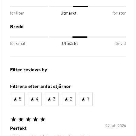
för liten
Utmärkt
för stor
Bredd
för smal
Utmärkt
för vid
Filter reviews by
Filtrera efter antal stjärnor
5
4
3
2
1
29 juli 2026
Perfekt