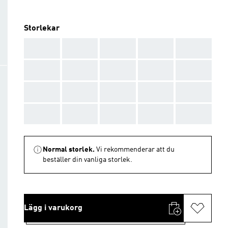
Storlekar
AAA
AAA
AAA
AAA
AAA
AAA
AAA
AAA
AAA
AAA
AAA
AAA
AAA
AAA
AAA
AAA
AAA
AAA
AAA
AAA
Normal storlek.
Vi rekommenderar att du
beställer din vanliga storlek.
Lägg i varukorg