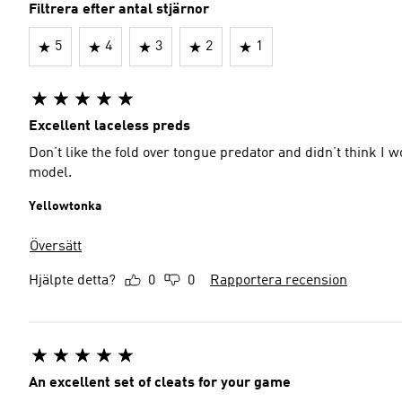
Filtrera efter antal stjärnor
5
4
3
2
1
Excellent laceless preds
Don’t like the fold over tongue predator and didn’t think I 
model.
Yellowtonka
Översätt
Hjälpte detta?
0
0
Rapportera recension
An excellent set of cleats for your game