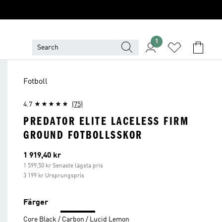
1
Fotboll
4.7
(75)
PREDATOR ELITE LACELESS FIRM
GROUND FOTBOLLSSKOR
Aktuellt pris
1 919,40 kr
1 599,50 kr Senaste lägsta pris
3 199 kr Ursprungspris
Färger
Core Black / Carbon / Lucid Lemon