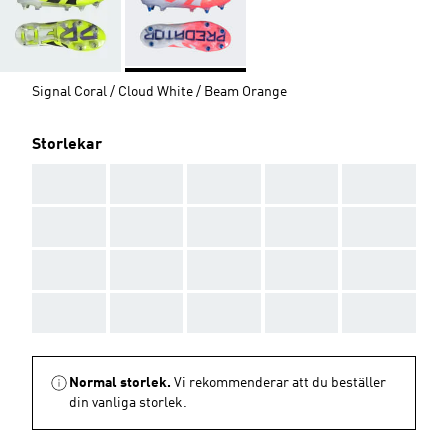
Signal Coral / Cloud White / Beam Orange
Storlekar
AAA
AAA
AAA
AAA
AAA
AAA
AAA
AAA
AAA
AAA
AAA
AAA
AAA
AAA
AAA
AAA
AAA
AAA
AAA
AAA
Normal storlek.
Vi rekommenderar att du beställer
din vanliga storlek.