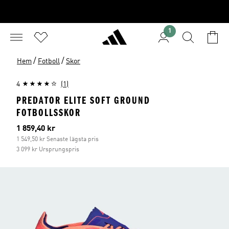
1
/
/
Hem
Fotboll
Skor
4
(1)
PREDATOR ELITE SOFT GROUND
FOTBOLLSSKOR
Aktuellt pris
1 859,40 kr
1 549,50 kr Senaste lägsta pris
3 099 kr Ursprungspris