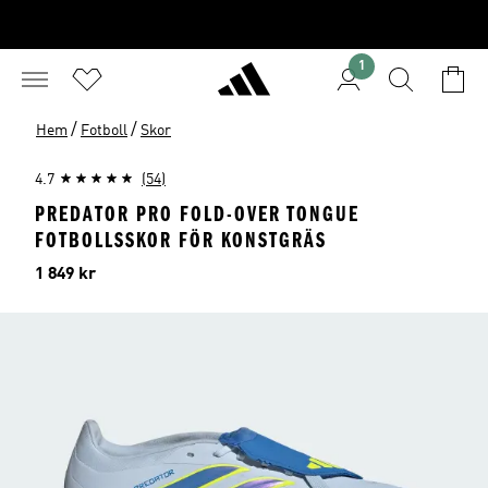
1
/
/
Hem
Fotboll
Skor
4.7
(54)
PREDATOR PRO FOLD-OVER TONGUE
FOTBOLLSSKOR FÖR KONSTGRÄS
Pris
1 849 kr