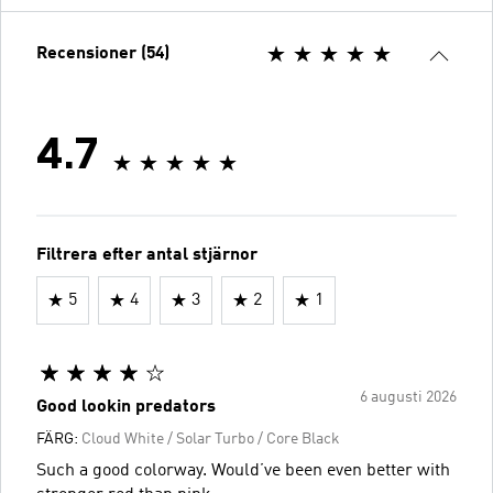
Recensioner (54)
4.7
Filtrera efter antal stjärnor
5
4
3
2
1
6 augusti 2026
Good lookin predators
FÄRG:
Cloud White / Solar Turbo / Core Black
Such a good colorway. Would’ve been even better with