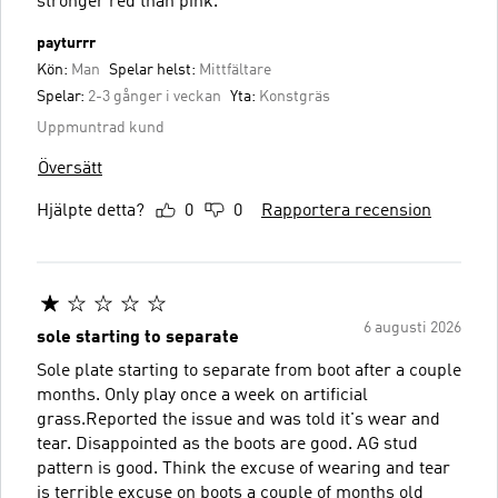
stronger red than pink.
payturrr
Kön:
Man
Spelar helst:
Mittfältare
Spelar:
2-3 gånger i veckan
Yta:
Konstgräs
Uppmuntrad kund
Översätt
Hjälpte detta?
0
0
Rapportera recension
6 augusti 2026
sole starting to separate
Sole plate starting to separate from boot after a couple
months. Only play once a week on artificial
grass.Reported the issue and was told it's wear and
tear. Disappointed as the boots are good. AG stud
pattern is good. Think the excuse of wearing and tear
is terrible excuse on boots a couple of months old