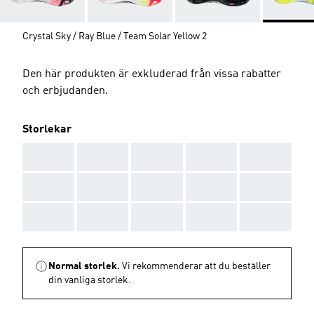
Crystal Sky / Ray Blue / Team Solar Yellow 2
Den här produkten är exkluderad från vissa rabatter
och erbjudanden.
Storlekar
AAA
AAA
AAA
AAA
AAA
AAA
AAA
AAA
AAA
AAA
AAA
AAA
AAA
AAA
AAA
Normal storlek.
Vi rekommenderar att du beställer
din vanliga storlek.