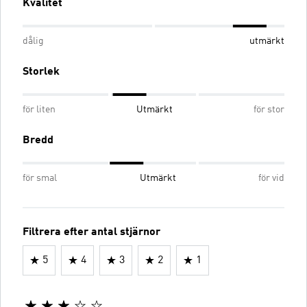
Kvalitet
dålig
utmärkt
Storlek
för liten
Utmärkt
för stor
Bredd
för smal
Utmärkt
för vid
Filtrera efter antal stjärnor
5
4
3
2
1