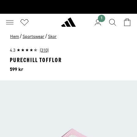
1
/
/
Hem
Sportswear
Skor
4.3
(310)
PURECHILL TOFFLOR
Pris
599 kr