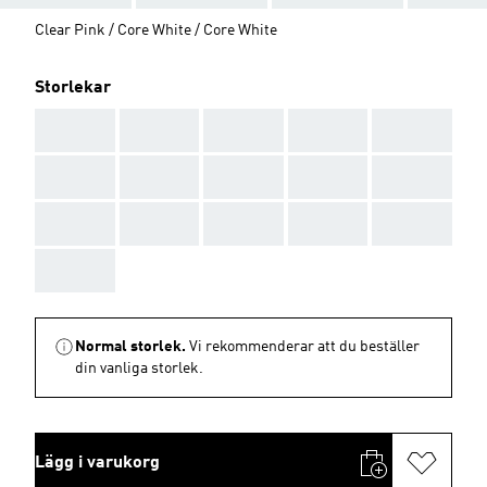
Clear Pink / Core White / Core White
Storlekar
AAA
AAA
AAA
AAA
AAA
AAA
AAA
AAA
AAA
AAA
AAA
AAA
AAA
AAA
AAA
AAA
Normal storlek.
Vi rekommenderar att du beställer
din vanliga storlek.
Lägg i varukorg