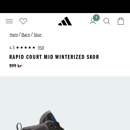
1
/
/
Hem
Barn
Skor
4.5
(93)
RAPID COURT MID WINTERIZED SKOR
Pris
599 kr