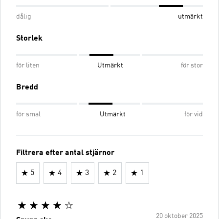
dålig
utmärkt
Storlek
för liten
Utmärkt
för stor
Bredd
för smal
Utmärkt
för vid
Filtrera efter antal stjärnor
5
4
3
2
1
20 oktober 2025