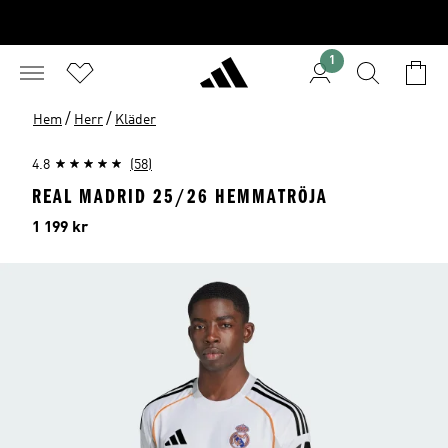
1
/
/
Hem
Herr
Kläder
4.8
(58)
REAL MADRID 25/26 HEMMATRÖJA
Pris
1 199 kr