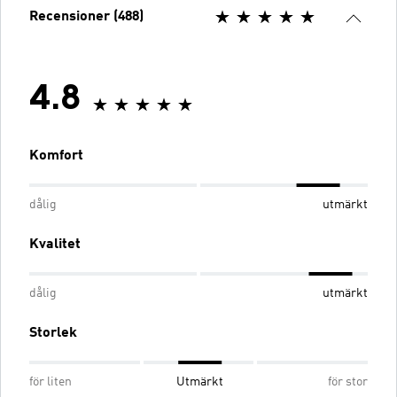
Recensioner (488)
4.8
Komfort
dålig
utmärkt
Kvalitet
dålig
utmärkt
Storlek
för liten
Utmärkt
för stor