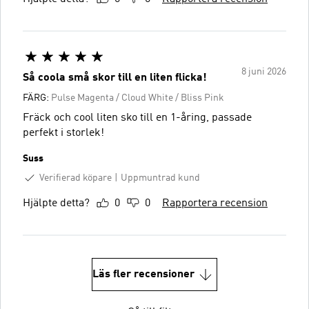
8 juni 2026
Så coola små skor till en liten flicka!
FÄRG:
Pulse Magenta / Cloud White / Bliss Pink
Fräck och cool liten sko till en 1-åring, passade
perfekt i storlek!
Suss
Verifierad köpare
Uppmuntrad kund
Hjälpte detta?
0
0
Rapportera recension
Läs fler recensioner