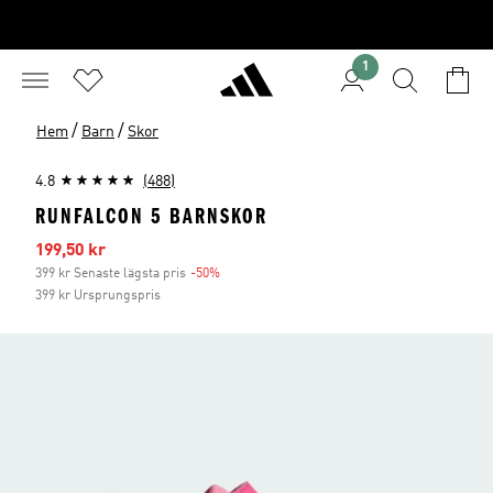
1
/
/
Hem
Barn
Skor
4.8
(488)
RUNFALCON 5 BARNSKOR
Reapris
199,50 kr
399 kr Senaste lägsta pris
-50%
Rabatt
399 kr Ursprungspris