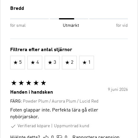
Bredd
för smal
Utmärkt
för vid
Filtrera efter antal stjärnor
5
4
3
2
1
9 juni 2026
Handen i handsken
FÄRG:
Powder Plum / Aurora Plum / Lucid Red
Foten glappar inte. Perfekta lära gå eller
nybörjarskor.
Verifierad köpare
Uppmuntrad kund
Hjälpte detta?
0
0
Rapportera recension