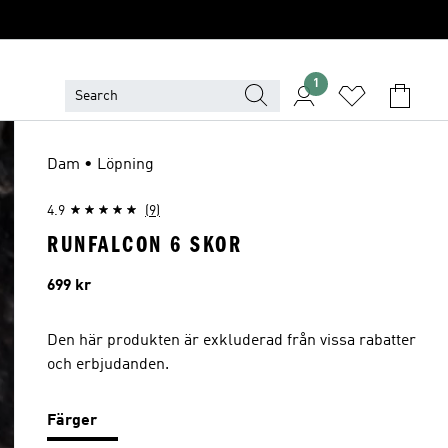
1
Dam • Löpning
4.9
(9)
RUNFALCON 6 SKOR
Pris
699 kr
Den här produkten är exkluderad från vissa rabatter
och erbjudanden.
Färger