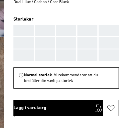
Dual Lilac / Carbon / Core Black
Storlekar
AAA
AAA
AAA
AAA
AAA
AAA
AAA
AAA
AAA
AAA
AAA
AAA
AAA
AAA
AAA
Normal storlek.
Vi rekommenderar att du
beställer din vanliga storlek.
Lägg i varukorg