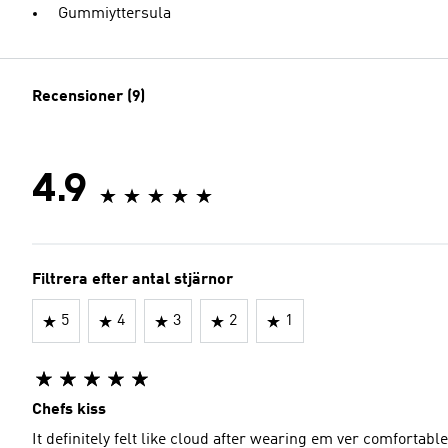
Gummiyttersula
Recensioner (9)
4.9
Filtrera efter antal stjärnor
5
4
3
2
1
Chefs kiss
It definitely felt like cloud after wearing em ver comfortable down the