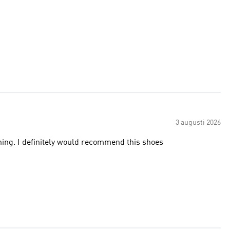
3 augusti 2026
this shoes quality is amazing. I love the comfort and cushioning. I definitely would recommend this shoes