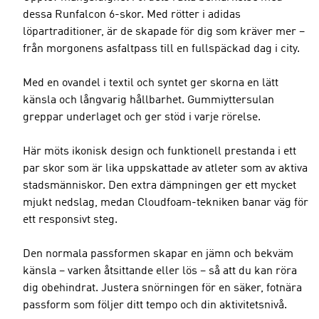
dessa Runfalcon 6-skor. Med rötter i adidas
löpartraditioner, är de skapade för dig som kräver mer –
från morgonens asfaltpass till en fullspäckad dag i city.
Med en ovandel i textil och syntet ger skorna en lätt
känsla och långvarig hållbarhet. Gummiyttersulan
greppar underlaget och ger stöd i varje rörelse.
Här möts ikonisk design och funktionell prestanda i ett
par skor som är lika uppskattade av atleter som av aktiva
stadsmänniskor. Den extra dämpningen ger ett mycket
mjukt nedslag, medan Cloudfoam-tekniken banar väg för
ett responsivt steg.
Den normala passformen skapar en jämn och bekväm
känsla – varken åtsittande eller lös – så att du kan röra
dig obehindrat. Justera snörningen för en säker, fotnära
passform som följer ditt tempo och din aktivitetsnivå.