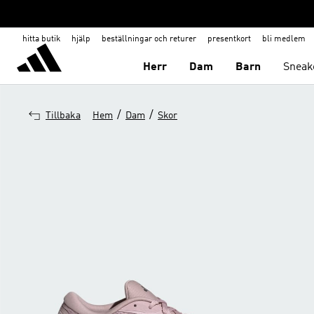
hitta butik
hjälp
beställningar och returer
presentkort
bli medlem
Herr
Dam
Barn
Sneak
/
/
Tillbaka
Hem
Dam
Skor