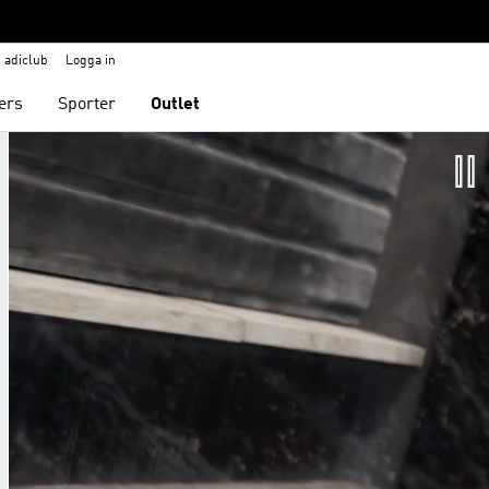
adiclub
Logga in
ers
Sporter
Outlet