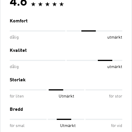
4.6
Komfort
dålig
utmärkt
Kvalitet
dålig
utmärkt
Storlek
för liten
Utmärkt
för stor
Bredd
för smal
Utmärkt
för vid