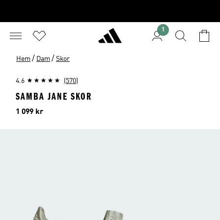
1
/
/
Hem
Dam
Skor
4.6
(570)
SAMBA JANE SKOR
Pris
1 099 kr