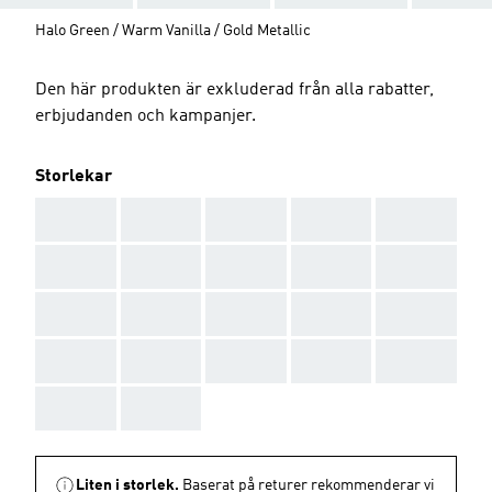
Halo Green / Warm Vanilla / Gold Metallic
Den här produkten är exkluderad från alla rabatter,
erbjudanden och kampanjer.
Storlekar
AAA
AAA
AAA
AAA
AAA
AAA
AAA
AAA
AAA
AAA
AAA
AAA
AAA
AAA
AAA
AAA
AAA
AAA
AAA
AAA
AAA
AAA
Liten i storlek.
Baserat på returer rekommenderar vi