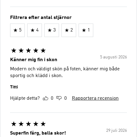
Filtrera efter antal stjärnor
5
4
3
2
1
5 augusti 2026
Känner mig fin i skon
Modern och väldigt skön på foten, känner mig både
sportig och klädd i skon.
Titti
Hjälpte detta?
0
0
Rapportera recension
29 juli 2026
Superfin färg, balla skor!