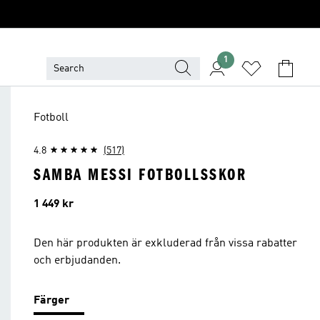
1
Fotboll
4.8
(517)
SAMBA MESSI FOTBOLLSSKOR
Pris
1 449 kr
Den här produkten är exkluderad från vissa rabatter
och erbjudanden.
Färger