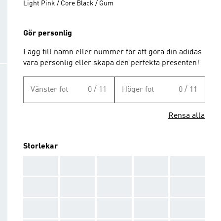
Light Pink / Core Black / Gum
Gör personlig
Lägg till namn eller nummer för att göra din adidas
vara personlig eller skapa den perfekta presenten!
Vänster fot
0 / 11
Höger fot
0 / 11
Rensa alla
Storlekar
AAA
AAA
AAA
AAA
AAA
AAA
AAA
AAA
AAA
AAA
AAA
AAA
AAA
AAA
AAA