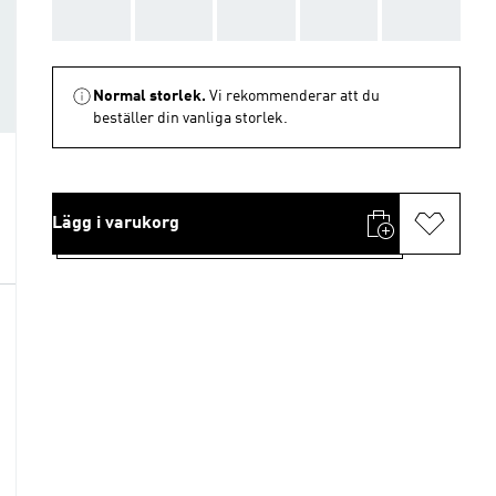
AAA
AAA
AAA
AAA
AAA
Normal storlek.
Vi rekommenderar att du
beställer din vanliga storlek.
Lägg i varukorg