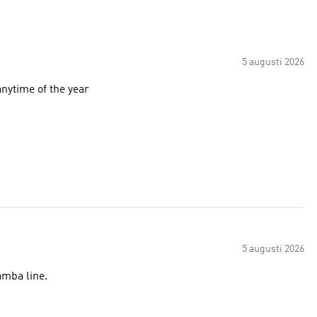
5 augusti 2026
anytime of the year
5 augusti 2026
o the Samba line.