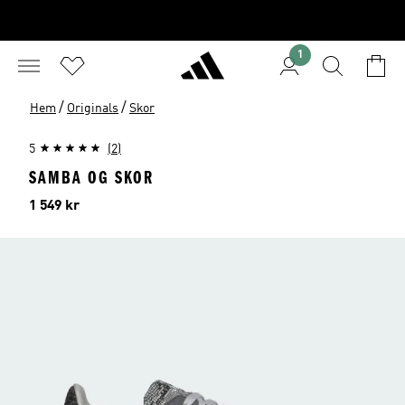
1
/
/
Hem
Originals
Skor
5
(2)
SAMBA OG SKOR
Pris
1 549 kr