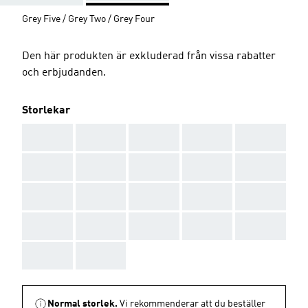
Grey Five / Grey Two / Grey Four
Den här produkten är exkluderad från vissa rabatter
och erbjudanden.
Storlekar
AAA
AAA
AAA
AAA
AAA
AAA
AAA
AAA
AAA
AAA
AAA
AAA
AAA
AAA
AAA
AAA
AAA
AAA
AAA
AAA
AAA
AAA
Normal storlek.
Vi rekommenderar att du beställer