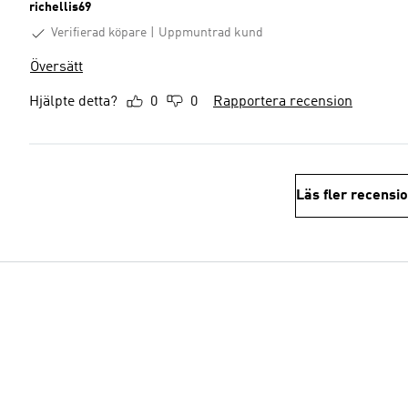
richellis69
Verifierad köpare
Uppmuntrad kund
Översätt
Hjälpte detta?
0
0
Rapportera recension
Läs fler recensi