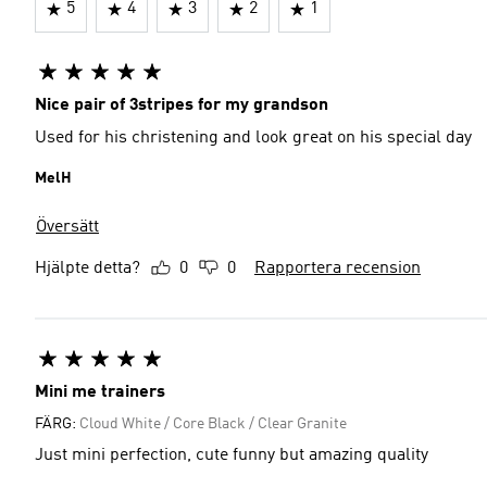
5
4
3
2
1
Nice pair of 3stripes for my grandson
Used for his christening and look great on his special day
MelH
Översätt
Hjälpte detta?
0
0
Rapportera recension
Mini me trainers
FÄRG:
Cloud White / Core Black / Clear Granite
Just mini perfection, cute funny but amazing quality