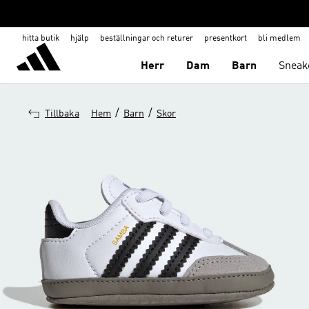
hitta butik
hjälp
beställningar och returer
presentkort
bli medlem
Herr
Dam
Barn
Sneak
/
/
Tillbaka
Hem
Barn
Skor