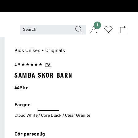
1
Kids Unisex • Originals
4.9
(76)
SAMBA SKOR BARN
Pris
449 kr
Färger
Cloud White / Core Black / Clear Granite
Gör personlig