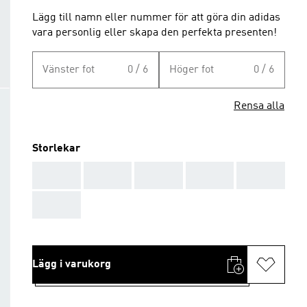
Lägg till namn eller nummer för att göra din adidas
vara personlig eller skapa den perfekta presenten!
Vänster fot
0 / 6
Höger fot
0 / 6
Rensa alla
Storlekar
AAA
AAA
AAA
AAA
AAA
AAA
Lägg i varukorg