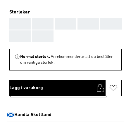
Storlekar
AAA
AAA
AAA
AAA
AAA
AAA
AAA
Normal storlek.
Vi rekommenderar att du beställer
din vanliga storlek.
Lägg i varukorg
Handla Skottland