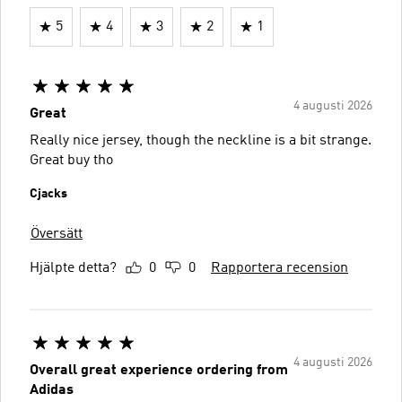
5
4
3
2
1
4 augusti 2026
Great
Really nice jersey, though the neckline is a bit strange.
Great buy tho
Cjacks
Översätt
Hjälpte detta?
0
0
Rapportera recension
4 augusti 2026
Overall great experience ordering from
Adidas