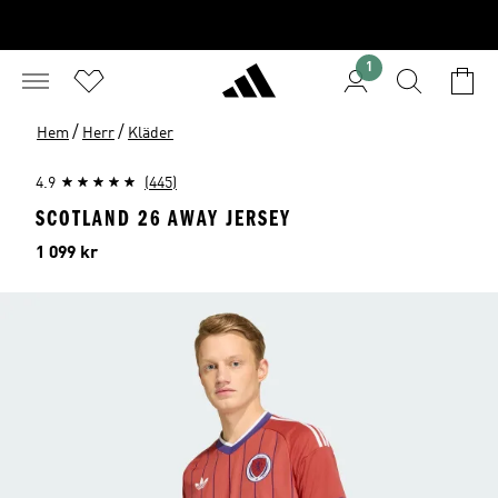
1
/
/
Hem
Herr
Kläder
4.9
(445)
SCOTLAND 26 AWAY JERSEY
Pris
1 099 kr