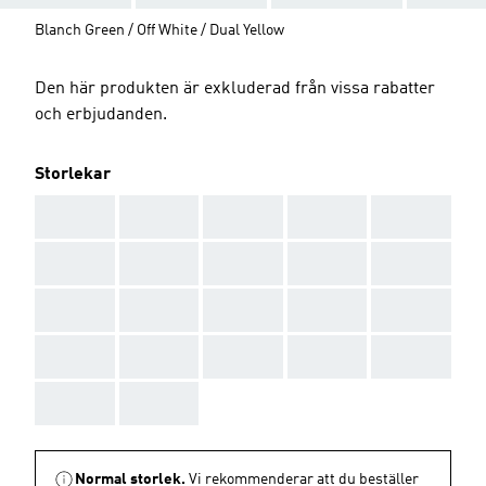
Blanch Green / Off White / Dual Yellow
Den här produkten är exkluderad från vissa rabatter
och erbjudanden.
Storlekar
AAA
AAA
AAA
AAA
AAA
AAA
AAA
AAA
AAA
AAA
AAA
AAA
AAA
AAA
AAA
AAA
AAA
AAA
AAA
AAA
AAA
AAA
Normal storlek.
Vi rekommenderar att du beställer