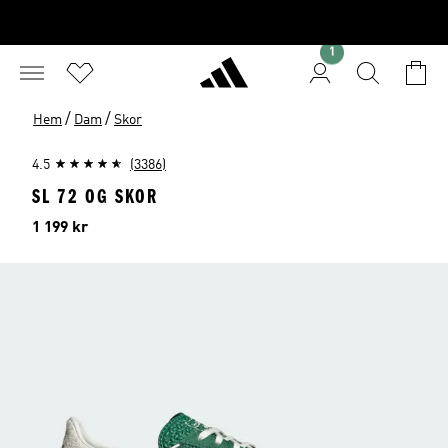
1
/
/
Hem
Dam
Skor
4.5
(3386)
SL 72 OG SKOR
Pris
1 199 kr