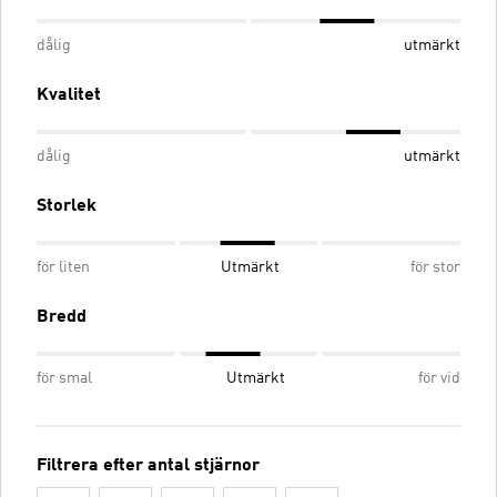
dålig
utmärkt
Kvalitet
dålig
utmärkt
Storlek
för liten
Utmärkt
för stor
Bredd
för smal
Utmärkt
för vid
Filtrera efter antal stjärnor