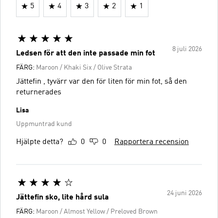
5
4
3
2
1
8 juli 2026
Ledsen för att den inte passade min fot
FÄRG:
Maroon / Khaki Six / Olive Strata
Jättefin , tyvärr var den för liten för min fot, så den
returnerades
Lisa
Uppmuntrad kund
Hjälpte detta?
0
0
Rapportera recension
24 juni 2026
Jättefin sko, lite hård sula
FÄRG:
Maroon / Almost Yellow / Preloved Brown