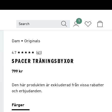
1
Dam • Originals
4.7
(41)
SPACER TRÄNINGSBYXOR
Pris
799 kr
Den här produkten är exkluderad från vissa rabatter
och erbjudanden.
Färger