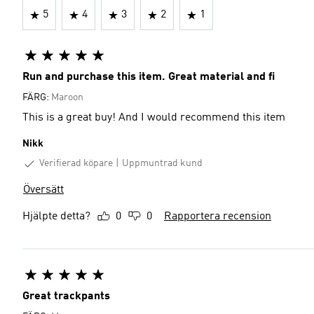
5
4
3
2
1
Run and purchase this item. Great material and fi
FÄRG:
Maroon
This is a great buy! And I would recommend this item
Nikk
Verifierad köpare
Uppmuntrad kund
Översätt
Hjälpte detta?
0
0
Rapportera recension
Great trackpants