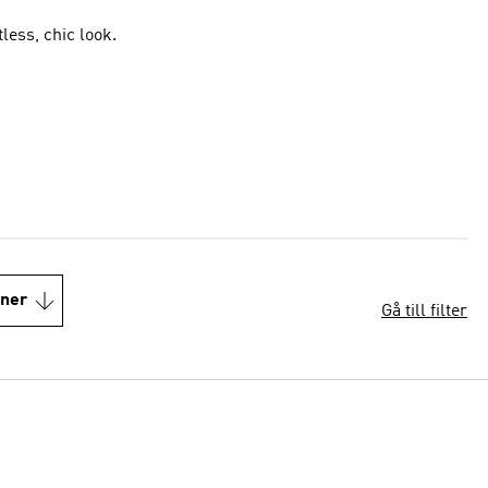
tless, chic look.
oner
Gå till filter