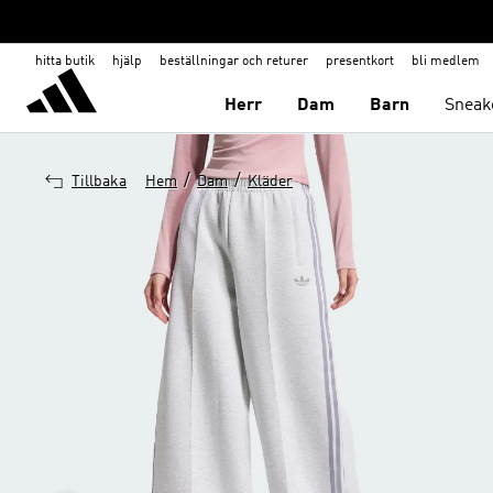
hitta butik
hjälp
beställningar och returer
presentkort
bli medlem
Herr
Dam
Barn
Sneak
/
/
Tillbaka
Hem
Dam
Kläder