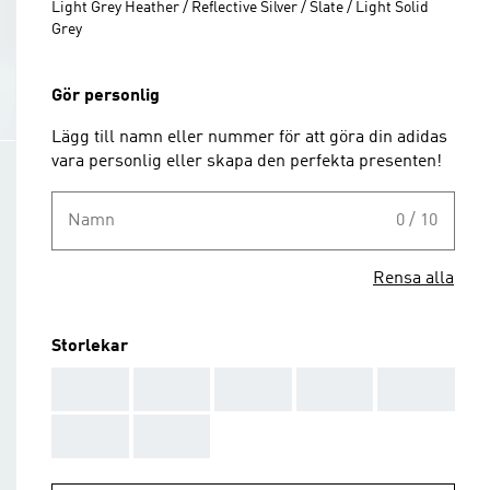
Light Grey Heather / Reflective Silver / Slate / Light Solid
Grey
Gör personlig
Lägg till namn eller nummer för att göra din adidas
vara personlig eller skapa den perfekta presenten!
Namn
0 / 10
Rensa alla
Storlekar
AAA
AAA
AAA
AAA
AAA
AAA
AAA