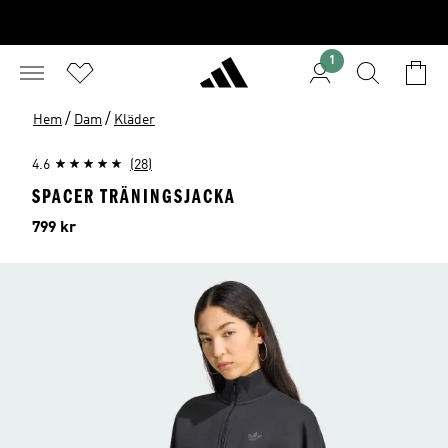
1
/
/
Hem
Dam
Kläder
4.6
(28)
SPACER TRÄNINGSJACKA
Pris
799 kr