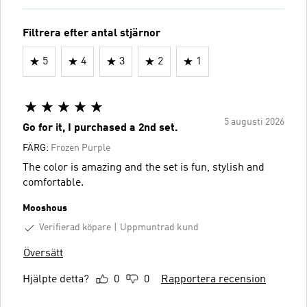
Filtrera efter antal stjärnor
5
4
3
2
1
5 augusti 2026
Go for it, I purchased a 2nd set.
FÄRG:
Frozen Purple
The color is amazing and the set is fun, stylish and
comfortable.
Mooshous
Verifierad köpare
Uppmuntrad kund
Översätt
Hjälpte detta?
0
0
Rapportera recension