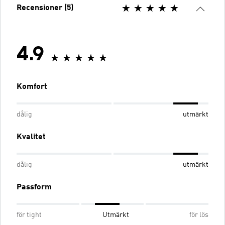
Recensioner (5)
4.9
Komfort
dålig
utmärkt
Kvalitet
dålig
utmärkt
Passform
för tight
Utmärkt
för lös