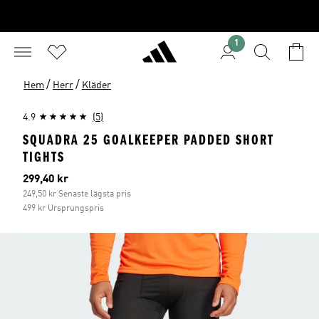
1
/
/
Hem
Herr
Kläder
4.9
(5)
SQUADRA 25 GOALKEEPER PADDED SHORT
TIGHTS
Aktuellt pris
299,40 kr
249,50 kr Senaste lägsta pris
499 kr Ursprungspris