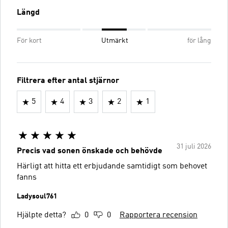
Längd
För kort
Utmärkt
för lång
Filtrera efter antal stjärnor
5
4
3
2
1
31 juli 2026
Precis vad sonen önskade och behövde
Härligt att hitta ett erbjudande samtidigt som behovet
fanns
Ladysoul761
Hjälpte detta?
0
0
Rapportera recension