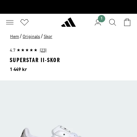
1
/
/
Hem
Originals
Skor
4.7
(23)
SUPERSTAR II-SKOR
Pris
1 449 kr