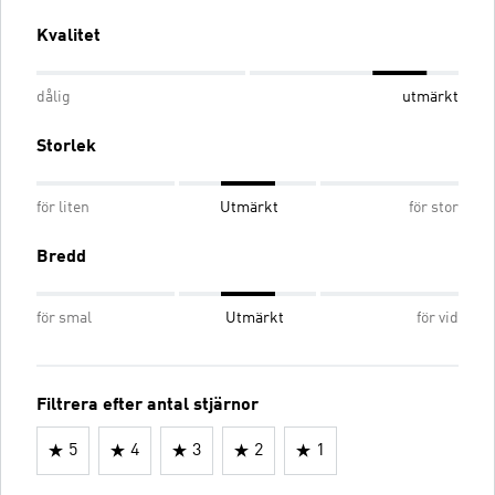
Kvalitet
dålig
utmärkt
Storlek
för liten
Utmärkt
för stor
Bredd
för smal
Utmärkt
för vid
Filtrera efter antal stjärnor
5
4
3
2
1