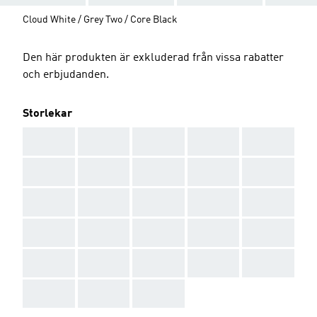
Cloud White / Grey Two / Core Black
Den här produkten är exkluderad från vissa rabatter
och erbjudanden.
Storlekar
AAA
AAA
AAA
AAA
AAA
AAA
AAA
AAA
AAA
AAA
AAA
AAA
AAA
AAA
AAA
AAA
AAA
AAA
AAA
AAA
AAA
AAA
AAA
AAA
AAA
AAA
AAA
AAA