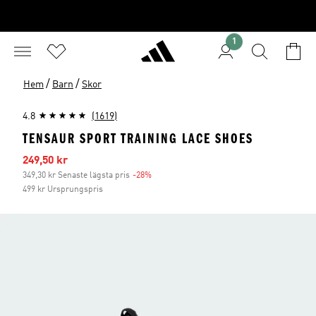
1
/
/
Hem
Barn
Skor
4.8
(1619)
TENSAUR SPORT TRAINING LACE SHOES
Reapris
249,50 kr
349,30 kr Senaste lägsta pris
-28%
Rabatt
499 kr Ursprungspris