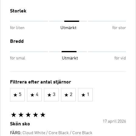
Storlek
för liten
Utmärkt
för stor
Bredd
för smal
Utmärkt
för vid
Filtrera efter antal stjärnor
5
4
3
2
1
17 april 2026
Skön sko
FÄRG:
Cloud White / Core Black / Core Black