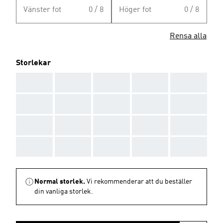
Vänster fot
0 / 8
Höger fot
0 / 8
Rensa alla
Storlekar
AAA
AAA
AAA
AAA
AAA
AAA
AAA
AAA
AAA
AAA
AAA
AAA
AAA
AAA
AAA
AAA
AAA
AAA
AAA
AAA
Normal storlek.
Vi rekommenderar att du beställer
din vanliga storlek.