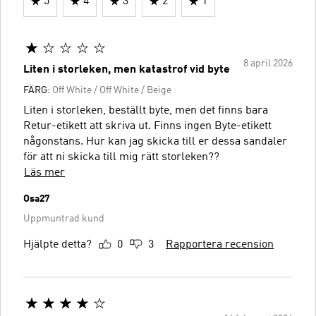
5
4
3
2
1
8 april 2026
Liten i storleken, men katastrof vid byte
FÄRG:
Off White / Off White / Beige
Liten i storleken, beställt byte, men det finns bara
Retur-etikett att skriva ut. Finns ingen Byte-etikett
någonstans. Hur kan jag skicka till er dessa sandaler
för att ni skicka till mig rätt storleken??
Läs mer
Osa27
Uppmuntrad kund
Hjälpte detta?
0
3
Rapportera recension