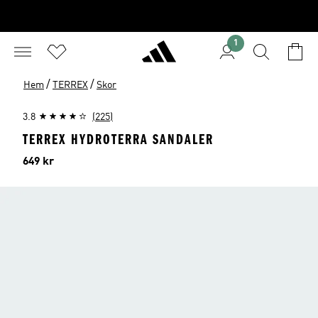
1
/
/
Hem
TERREX
Skor
3.8
(225)
TERREX HYDROTERRA SANDALER
Pris
649 kr