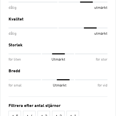
dålig
utmärkt
Kvalitet
dålig
utmärkt
Storlek
för liten
Utmärkt
för stor
Bredd
för smal
Utmärkt
för vid
Filtrera efter antal stjärnor