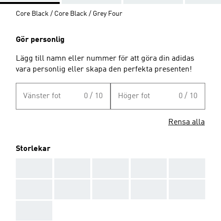
Core Black / Core Black / Grey Four
Gör personlig
Lägg till namn eller nummer för att göra din adidas
vara personlig eller skapa den perfekta presenten!
Vänster fot
0 / 10
Höger fot
0 / 10
Rensa alla
Storlekar
AAA
AAA
AAA
AAA
AAA
AAA
AAA
AAA
AAA
AAA
AAA