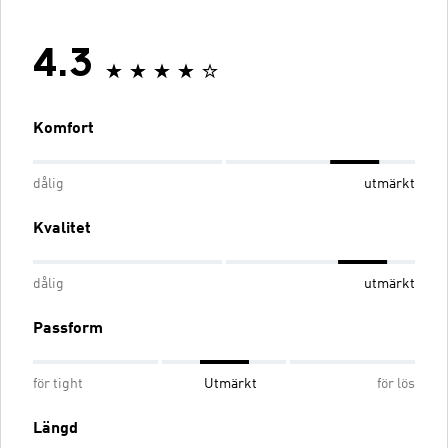
4.3
Komfort
dålig
utmärkt
Kvalitet
dålig
utmärkt
Passform
för tight
Utmärkt
för lös
Längd