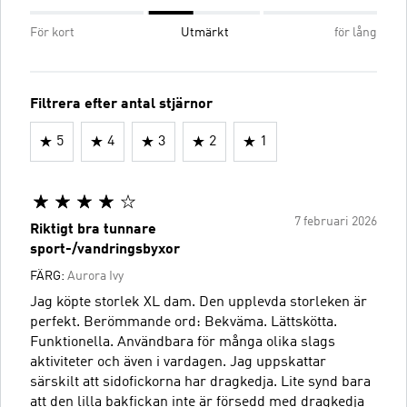
För kort
Utmärkt
för lång
Filtrera efter antal stjärnor
5
4
3
2
1
7 februari 2026
Riktigt bra tunnare
sport-/vandringsbyxor
FÄRG:
Aurora Ivy
Jag köpte storlek XL dam. Den upplevda storleken är
perfekt. Berömmande ord: Bekväma. Lättskötta.
Funktionella. Användbara för många olika slags
aktiviteter och även i vardagen. Jag uppskattar
särskilt att sidofickorna har dragkedja. Lite synd bara
att den lilla bakfickan inte är försedd med dragkedja