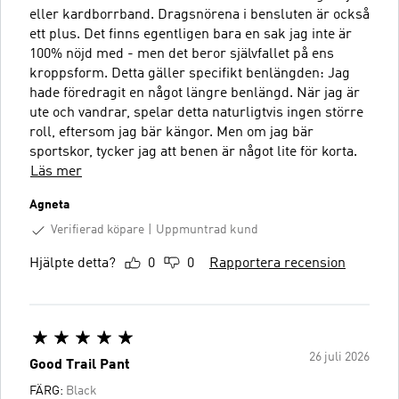
eller kardborrband. Dragsnörena i bensluten är också
ett plus. Det finns egentligen bara en sak jag inte är
100% nöjd med - men det beror självfallet på ens
kroppsform. Detta gäller specifikt benlängden: Jag
hade föredragit en något längre benlängd. När jag är
ute och vandrar, spelar detta naturligtvis ingen större
roll, eftersom jag bär kängor. Men om jag bär
sportskor, tycker jag att benen är något lite för korta.
Läs mer
Agneta
Verifierad köpare
Uppmuntrad kund
Hjälpte detta?
0
0
Rapportera recension
26 juli 2026
Good Trail Pant
FÄRG:
Black