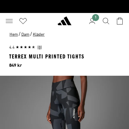
1
/
/
Hem
Dam
Kläder
4.4
(8)
TERREX MULTI PRINTED TIGHTS
Pris
849 kr