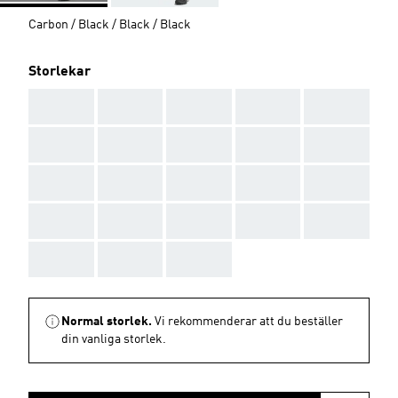
Carbon / Black / Black / Black
Storlekar
AAA
AAA
AAA
AAA
AAA
AAA
AAA
AAA
AAA
AAA
AAA
AAA
AAA
AAA
AAA
AAA
AAA
AAA
AAA
AAA
AAA
AAA
AAA
Normal storlek.
Vi rekommenderar att du beställer
din vanliga storlek.