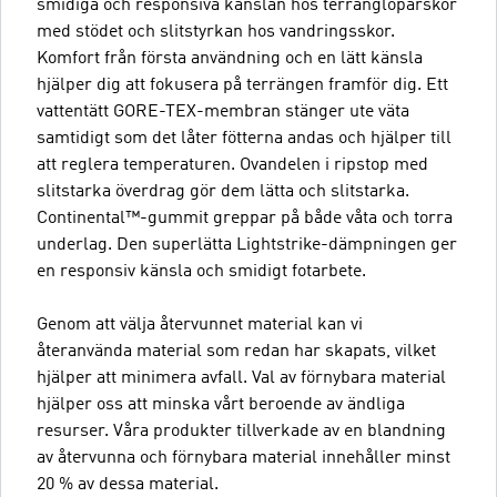
smidiga och responsiva känslan hos terränglöparskor
med stödet och slitstyrkan hos vandringsskor.
Komfort från första användning och en lätt känsla
hjälper dig att fokusera på terrängen framför dig. Ett
vattentätt GORE-TEX-membran stänger ute väta
samtidigt som det låter fötterna andas och hjälper till
att reglera temperaturen. Ovandelen i ripstop med
slitstarka överdrag gör dem lätta och slitstarka.
Continental™-gummit greppar på både våta och torra
underlag. Den superlätta Lightstrike-dämpningen ger
en responsiv känsla och smidigt fotarbete.
Genom att välja återvunnet material kan vi
återanvända material som redan har skapats, vilket
hjälper att minimera avfall. Val av förnybara material
hjälper oss att minska vårt beroende av ändliga
resurser. Våra produkter tillverkade av en blandning
av återvunna och förnybara material innehåller minst
20 % av dessa material.