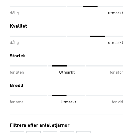
dålig
utmärkt
Kvalitet
dålig
utmärkt
Storlek
för liten
Utmärkt
för stor
Bredd
för smal
Utmärkt
för vid
Filtrera efter antal stjärnor