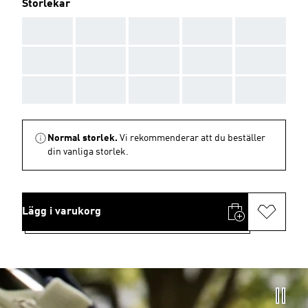
Storlekar
AAA
AAA
AAA
AAA
AAA
AAA
AAA
AAA
AAA
AAA
AAA
AAA
AAA
AAA
AAA
Normal storlek.
Vi rekommenderar att du beställer
din vanliga storlek.
Lägg i varukorg