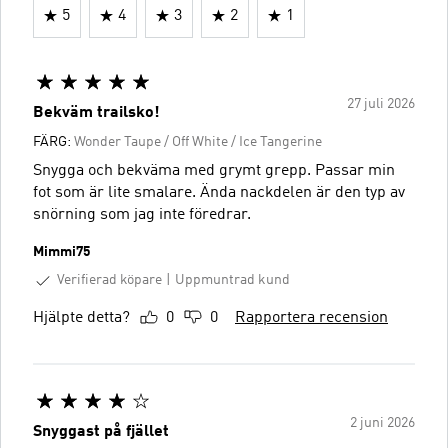
5
4
3
2
1
27 juli 2026
Bekväm trailsko!
FÄRG:
Wonder Taupe / Off White / Ice Tangerine
Snygga och bekväma med grymt grepp. Passar min
fot som är lite smalare. Ända nackdelen är den typ av
snörning som jag inte föredrar.
Mimmi75
Verifierad köpare
Uppmuntrad kund
Hjälpte detta?
0
0
Rapportera recension
2 juni 2026
Snyggast på fjället