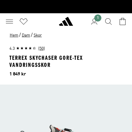
1
/
/
Hem
Dam
Skor
4.3
(50)
TERREX SKYCHASER GORE-TEX
VANDRINGSSKOR
Pris
1 849 kr