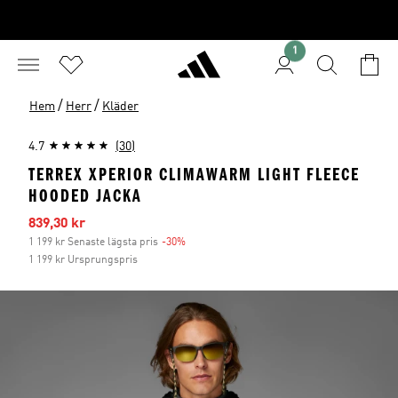
1
/
/
Hem
Herr
Kläder
4.7
(30)
TERREX XPERIOR CLIMAWARM LIGHT FLEECE
HOODED JACKA
Reapris
839,30 kr
1 199 kr Senaste lägsta pris
-30%
Rabatt
1 199 kr Ursprungspris