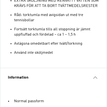
EXTRA SKÖLJNING MED RENVATTT VATTEN SOM
KRÄVS FÖR ATT TA BORT TVÄTTMEDELSRESTER
Råd: torktumla med avigsidan ut med tre
tennisbollar
Fortsätt torktumla tills all stoppning är jämnt
uppfluffad och fördelad – ca 1 – 1,5 h
Avlägsna omedelbart efter tvätt/torkning
Använd inte sköljmedel
Information
Normal passform