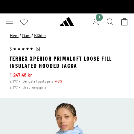
1
/
/
Hem
Dam
Kläder
5
(6)
TERREX XPERIOR PRIMALOFT LOOSE FILL
INSULATED HOODED JACKA
Reapris
1 247,48 kr
2 399 kr Senaste lägsta pris
-48%
Rabatt
2 399 kr Ursprungspris