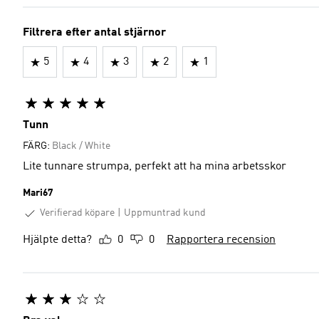
Filtrera efter antal stjärnor
5
4
3
2
1
Tunn
FÄRG:
Black / White
Lite tunnare strumpa, perfekt att ha mina arbetsskor
Mari67
Verifierad köpare
Uppmuntrad kund
Hjälpte detta?
0
0
Rapportera recension