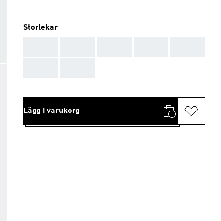
Storlekar
AAA
AAA
AAA
AAA
AAA
AAA
AAA
Lägg i varukorg