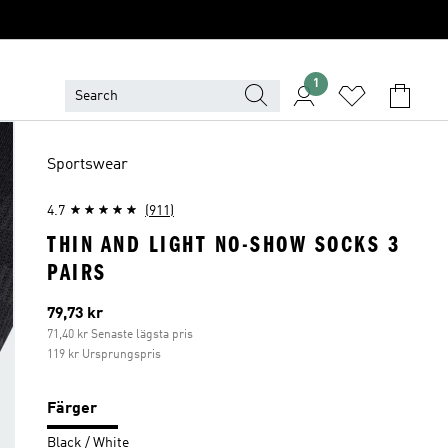
1
Sportswear
4.7
(911)
THIN AND LIGHT NO-SHOW SOCKS 3
PAIRS
Aktuellt pris
79,73 kr
71,40 kr Senaste lägsta pris
119 kr Ursprungspris
Färger
Black / White