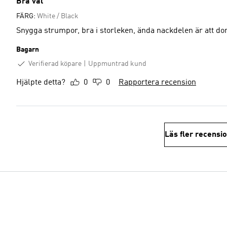
Bra val
FÄRG:
White / Black
Snygga strumpor, bra i storleken, ända nackdelen är att do
Bagarn
Verifierad köpare
Uppmuntrad kund
Hjälpte detta?
0
0
Rapportera recension
Läs fler recensi