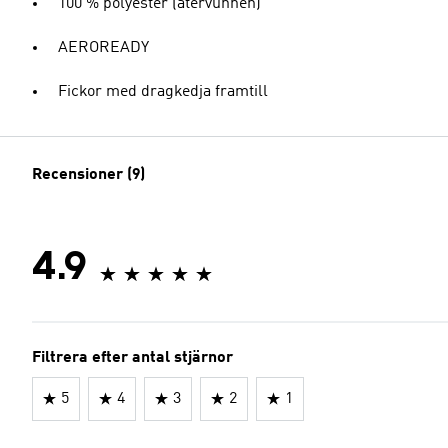
100 % polyester (återvunnen)
AEROREADY
Fickor med dragkedja framtill
Recensioner (9)
4.9
Filtrera efter antal stjärnor
5
4
3
2
1