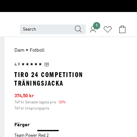
1
Dam • Fotboll
4.9
(9)
TIRO 24 COMPETITION
TRÄNINGSJACKA
Reapris
374,50 kr
749 kr Senaste lägsta pris
-50%
Rabatt
749 kr Ursprungspris
Färger
Team Power Red 2