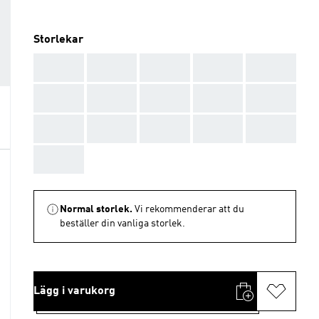
Storlekar
AAA
AAA
AAA
AAA
AAA
AAA
AAA
AAA
AAA
AAA
AAA
AAA
AAA
AAA
AAA
AAA
Normal storlek.
Vi rekommenderar att du
beställer din vanliga storlek.
Lägg i varukorg