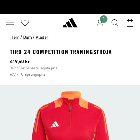
1
/
/
Hem
Dam
Kläder
TIRO 24 COMPETITION TRÄNINGSTRÖJA
Aktuellt pris
419,40 kr
349,50 kr Senaste lägsta pris
699 kr Ursprungspris