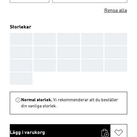
Rensa alla
Storlekar
AAA
AAA
AAA
AAA
AAA
AAA
AAA
AAA
AAA
AAA
AAA
AAA
AAA
AAA
AAA
AAA
Normal storlek.
Vi rekommenderar att du beställer
din vanliga storlek.
Lägg i varukorg