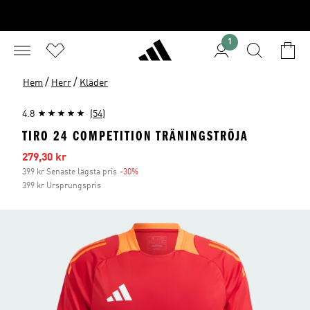
1
/
/
Hem
Herr
Kläder
4.8
(54)
TIRO 24 COMPETITION TRÄNINGSTRÖJA
Reapris
279,30 kr
399 kr Senaste lägsta pris
-30%
Rabatt
399 kr Ursprungspris