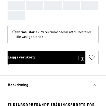
AAA
AAA
AAA
AAA
AAA
AAA
Normal storlek.
Vi rekommenderar att du beställer
din vanliga storlek.
Lägg i varukorg
Beskrivning
FUKTABSORBERANDE TRÄNINGSSHORTS FÖR