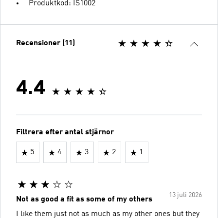
Produktkod: IS1002
Recensioner (11)
4.4
Filtrera efter antal stjärnor
5
4
3
2
1
13 juli 2026
Not as good a fit as some of my others
I like them just not as much as my other ones but they