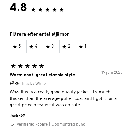
4.8
Filtrera efter antal stjärnor
5
4
3
2
1
19 juni 2026
Warm coat, great classic style
FÄRG:
Black / White
Wow this is a really good quality jacket. It’s much
thicker than the average puffer coat and I got it for a
great price because it was on sale.
Jackh27
Verifierad köpare
Uppmuntrad kund