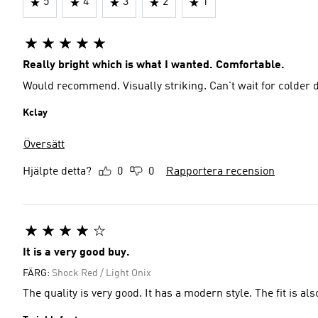
5
4
3
2
1
Really bright which is what I wanted. Comfortable.
Would recommend. Visually striking. Can't wait for colder d
Kclay
Översätt
Hjälpte detta?
0
0
Rapportera recension
It is a very good buy.
FÄRG:
Shock Red / Light Onix
The quality is very good. It has a modern style. The fit is als