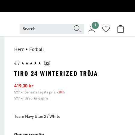
1
Herr • Fotboll
4.7
(32)
TIRO 24 WINTERIZED TRÖJA
Reapris
419,30 kr
599 kr Senaste lägsta pris
-30%
Rabatt
599 kr Ursprungspris
Team Navy Blue 2 / White