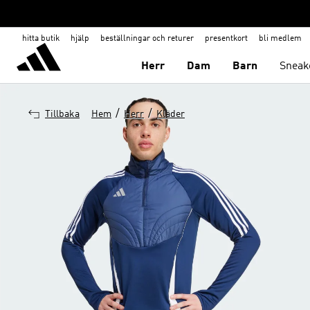
hitta butik
hjälp
beställningar och returer
presentkort
bli medlem
Herr
Dam
Barn
Sneak
/
/
Tillbaka
Hem
Herr
Kläder