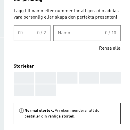
Gör personlig
Lägg till namn eller nummer för att göra din adidas
vara personlig eller skapa den perfekta presenten!
00
0 / 2
Namn
0 / 10
Rensa alla
Storlekar
AAA
AAA
AAA
AAA
AAA
AAA
AAA
Normal storlek.
Vi rekommenderar att du
beställer din vanliga storlek.