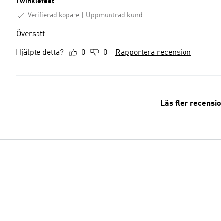
Twinklefeet
Verifierad köpare
Uppmuntrad kund
Översätt
Hjälpte detta?
0
0
Rapportera recension
Läs fler recensi