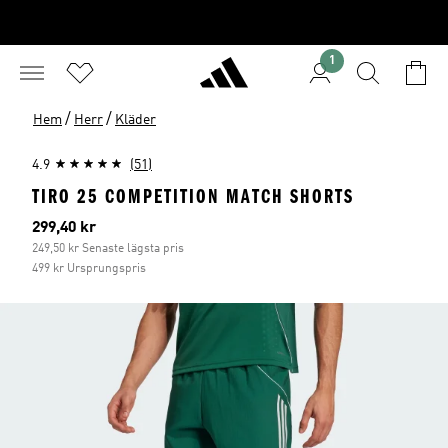
1
/
/
Hem
Herr
Kläder
4.9
(51)
TIRO 25 COMPETITION MATCH SHORTS
Aktuellt pris
299,40 kr
249,50 kr Senaste lägsta pris
499 kr Ursprungspris