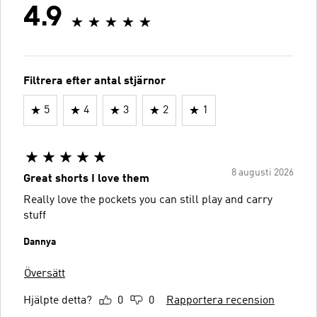
4.9
Filtrera efter antal stjärnor
5
4
3
2
1
8 augusti 2026
Great shorts I love them
Really love the pockets you can still play and carry
stuff
Dannya
Översätt
Hjälpte detta?
0
0
Rapportera recension