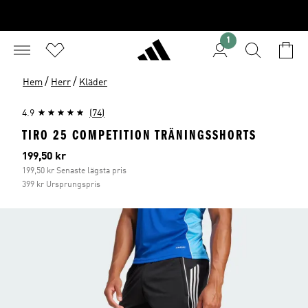
1
/
/
Hem
Herr
Kläder
4.9
(74)
TIRO 25 COMPETITION TRÄNINGSSHORTS
Aktuellt pris
199,50 kr
199,50 kr Senaste lägsta pris
399 kr Ursprungspris