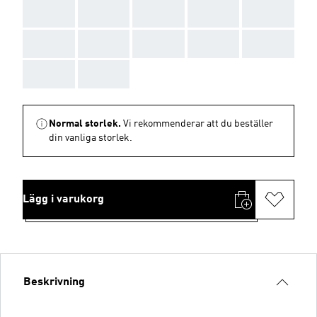
AAA
AAA
AAA
AAA
AAA
AAA
AAA
AAA
AAA
AAA
AAA
AAA
Normal storlek.
Vi rekommenderar att du beställer
din vanliga storlek.
Lägg i varukorg
Beskrivning