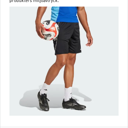
produkters miljöavtryck.