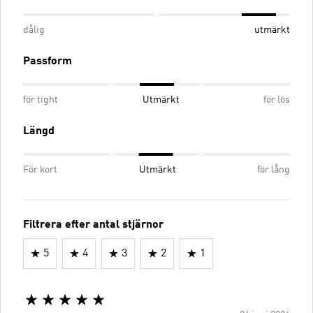
dålig
utmärkt
Passform
för tight
Utmärkt
för lös
Längd
För kort
Utmärkt
för lång
Filtrera efter antal stjärnor
5
4
3
2
1