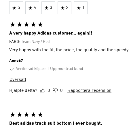
5
4
3
2
1
A very happy Adidas customer… again!!
FÄRG:
Team Navy / Red
Very happy with the fit, the price, the quality and the speedy
Anne67
Verifierad köpare
Uppmuntrad kund
Översätt
Hjälpte detta?
0
0
Rapportera recension
Best adidas track suit bottom I ever bought.