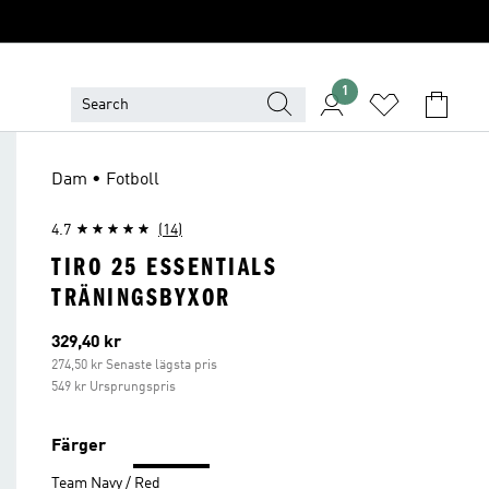
1
Dam • Fotboll
4.7
(14)
TIRO 25 ESSENTIALS
TRÄNINGSBYXOR
Aktuellt pris
329,40 kr
274,50 kr Senaste lägsta pris
549 kr Ursprungspris
Färger
Team Navy / Red