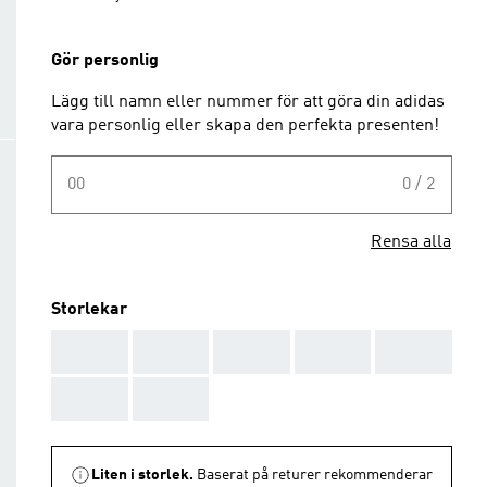
Gör personlig
Lägg till namn eller nummer för att göra din adidas
vara personlig eller skapa den perfekta presenten!
00
0 / 2
Rensa alla
Storlekar
AAA
AAA
AAA
AAA
AAA
AAA
AAA
Liten i storlek.
Baserat på returer rekommenderar