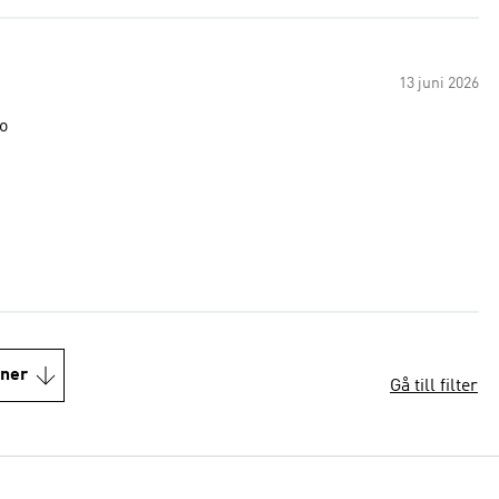
13 juni 2026
oo
oner
Gå till filter