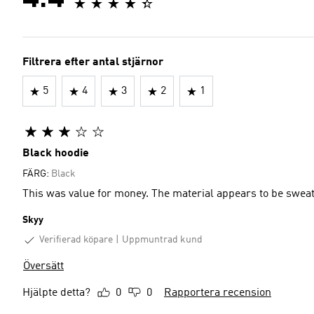
4.4
Filtrera efter antal stjärnor
5
4
3
2
1
Black hoodie
FÄRG:
Black
This was value for money. The material appears to be sweat
Skyy
Verifierad köpare
Uppmuntrad kund
Översätt
Hjälpte detta?
0
0
Rapportera recension