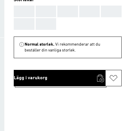
Storlekar
AAA
AAA
AAA
AAA
AAA
AAA
AAA
Normal storlek.
Vi rekommenderar att du
beställer din vanliga storlek.
Lägg i varukorg