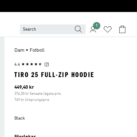
1
Dam • Fotboll
4.4
(7)
TIRO 25 FULL-ZIP HOODIE
Aktuellt pris
449,40 kr
374,50 kr Senaste lägsta pris
749 kr Ursprungspris
Black