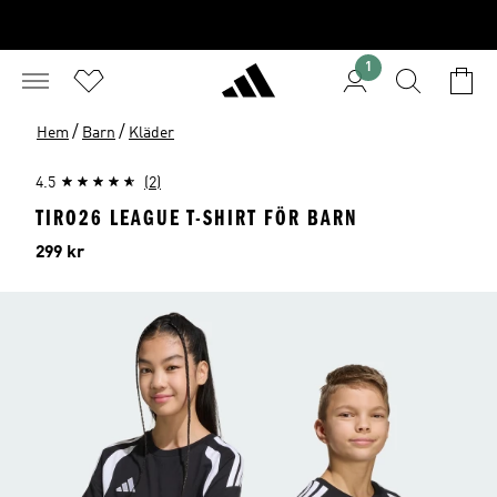
1
/
/
Hem
Barn
Kläder
4.5
(2)
TIRO26 LEAGUE T-SHIRT FÖR BARN
Pris
299 kr