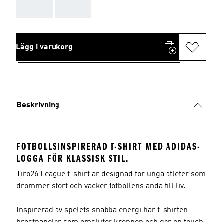
AAA
AAA
Lägg i varukorg
Beskrivning
FOTBOLLSINSPIRERAD T-SHIRT MED ADIDAS-
LOGGA FÖR KLASSISK STIL.
Tiro26 League t-shirt är designad för unga atleter som
drömmer stort och väcker fotbollens anda till liv.
Inspirerad av spelets snabba energi har t-shirten
bröstpaneler som omsluter kroppen och ger en touch