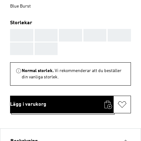
Blue Burst
Storlekar
AAA
AAA
AAA
AAA
AAA
AAA
AAA
Normal storlek.
Vi rekommenderar att du beställer
din vanliga storlek.
Lägg i varukorg