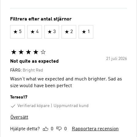
Filtrera efter antal stjärnor
5
4
3
2
1
21 juli 2026
Not quite as expected
FÄRG:
Bright Red
Wasn’t what we expected and much brighter. Sad as
size would have been perfect
Tersea17
Verifierad köpare
Uppmuntrad kund
Översätt
Hjälpte detta?
0
0
Rapportera recension