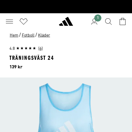
1
/
/
Hem
Fotboll
Kläder
4.8
(6)
TRÄNINGSVÄST 24
Pris
139 kr