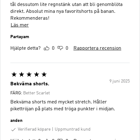
tål dessutom lite regnstänk utan att bli genomblöta
direkt. Absolut mina nya favoritshorts på banan.
Rekommenderas!
Läs mer
Partayam
Hjälpte detta?
0
0
Rapportera recension
9 juni 2025
Bekväma shorts.
FÄRG:
Better Scarlet
Bekväma shorts med mycket stretch. Håller
pikettröjan på plats med tröga punkter i midjan.
anden
Verifierad köpare
Uppmuntrad kund