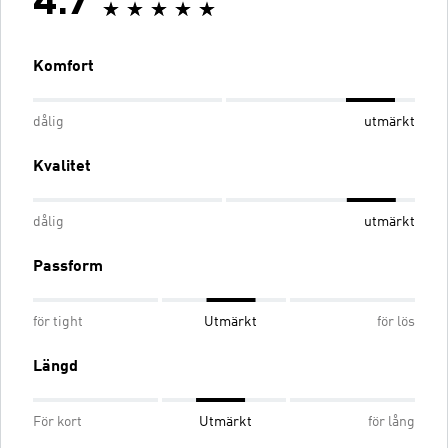
4.7
Komfort
dålig
utmärkt
Kvalitet
dålig
utmärkt
Passform
för tight
Utmärkt
för lös
Längd
För kort
Utmärkt
för lång