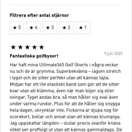
Filtrera efter antal stjärnor
5
4
3
2
1
9 juli 2025
Fantastiska golfbyxor!
Har haft mina Ultimate365 Golf Shorts i några veckor
nu och de är grymma. Superbekväma – lagom stretch
i tyget och de sitter perfekt utan att kännas tajta.
Midjan har ett lite elastiskt band som gör att de sitter
kvar utan att klämma, även när man böjer sig eller
svingar. Tyget andas bra, så man håller sig sval även
under varma rundor. Plus för att de håller sig snygga
hela dagen, skrynklar inte. Fickorna är djupa nog för
scorekort, bollar och annat utan att kännas klumpiga.
Jag uppskattar längden – slutar precis ovanför knäna
vilket ser proffsigt ut utan att kännas gammaldags. De