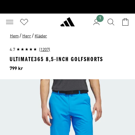
1
/
/
Hem
Herr
Kläder
4.7
(1207)
ULTIMATE365 8,5-INCH GOLFSHORTS
Pris
799 kr